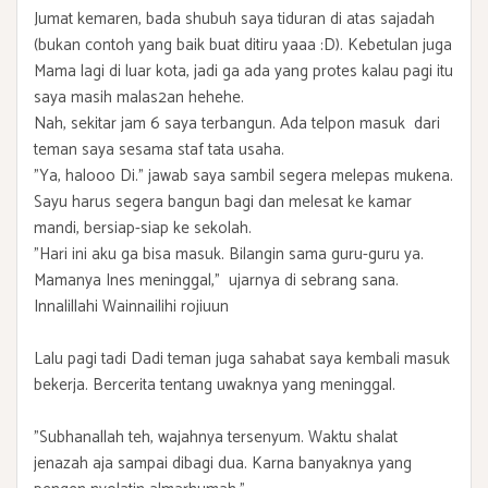
Jumat kemaren, bada shubuh saya tiduran di atas sajadah
(bukan contoh yang baik buat ditiru yaaa :D). Kebetulan juga
Mama lagi di luar kota, jadi ga ada yang protes kalau pagi itu
saya masih malas2an hehehe.
Nah, sekitar jam 6 saya terbangun. Ada telpon masuk dari
teman saya sesama staf tata usaha.
"Ya, halooo Di." jawab saya sambil segera melepas mukena.
Sayu harus segera bangun bagi dan melesat ke kamar
mandi, bersiap-siap ke sekolah.
"Hari ini aku ga bisa masuk. Bilangin sama guru-guru ya.
Mamanya Ines meninggal," ujarnya di sebrang sana.
Innalillahi Wainnailihi rojiuun
Lalu pagi tadi Dadi teman juga sahabat saya kembali masuk
bekerja. Bercerita tentang uwaknya yang meninggal.
"Subhanallah teh, wajahnya tersenyum. Waktu shalat
jenazah aja sampai dibagi dua. Karna banyaknya yang