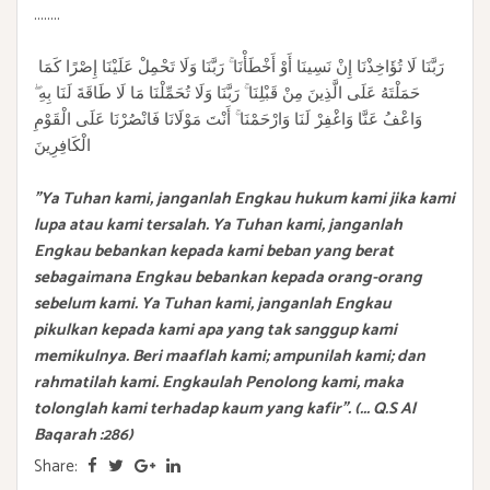
........
رَبَّنَا لَا تُؤَاخِذْنَا إِنْ نَسِينَا أَوْ أَخْطَأْنَا ۚ رَبَّنَا وَلَا تَحْمِلْ عَلَيْنَا إِصْرًا كَمَا
حَمَلْتَهُ عَلَى الَّذِينَ مِنْ قَبْلِنَا ۚ رَبَّنَا وَلَا تُحَمِّلْنَا مَا لَا طَاقَةَ لَنَا بِهِ ۖ
وَاعْفُ عَنَّا وَاغْفِرْ لَنَا وَارْحَمْنَا ۚ أَنْتَ مَوْلَانَا فَانْصُرْنَا عَلَى الْقَوْمِ
الْكَافِرِينَ
"Ya Tuhan kami, janganlah Engkau hukum kami jika kami
lupa atau kami tersalah. Ya Tuhan kami, janganlah
Engkau bebankan kepada kami beban yang berat
sebagaimana Engkau bebankan kepada orang-orang
sebelum kami. Ya Tuhan kami, janganlah Engkau
pikulkan kepada kami apa yang tak sanggup kami
memikulnya. Beri maaflah kami; ampunilah kami; dan
rahmatilah kami. Engkaulah Penolong kami, maka
tolonglah kami terhadap kaum yang kafir". (... Q.S Al
Baqarah :286)
Share: