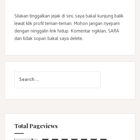
Silakan tinggalkan jejak di sini, saya bakal kunjung balik
lewat klik profil teman-teman. Mohon jangan nyepam
dengan ninggalin link hidup. Komentar ngiklan, SARA
dan tidak sopan bakal saya delete.
S
e
a
r
c
h
f
Total Pageviews
o
r