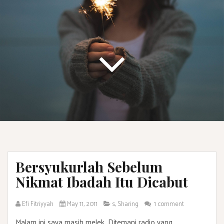
Bersyukurlah Sebelum
Nikmat Ibadah Itu Dicabut
Efi Fitriyyah
May 11, 2011
s
,
Sharing
1 comment
Malam ini saya masih melek. Ditemani radio yang