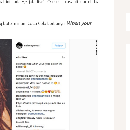
ini suda 5,5 juta like) Ckckck... biasa di luar eh luar
When your
g botol minum Coca Cola berbunyi :