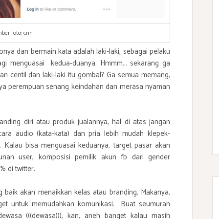
ber foto: cnn
gonya dan bermain kata adalah laki-laki, sebagai pelaku
 lagi menguasai kedua-duanya. Hmmm... sekarang ga
an centil dan laki-laki itu gombal? Ga semua memang,
rnya perempuan senang keindahan dan merasa nyaman
nding diri atau produk jualannya, hal di atas jangan
ara audio (kata-kata) dan pria lebih mudah klepek-
n. Kalau bisa menguasai keduanya, target pasar akan
nan user, komposisi pemilik akun fb dari gender
 di twitter.
ang baik akan menaikkan kelas atau branding. Makanya,
anget untuk memudahkan komunikasi. Buat seumuran
ewasa (((dewasa))), kan, aneh banget kalau masih