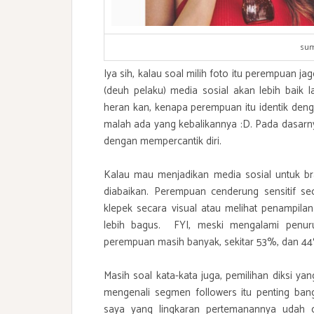
sum
Iya sih, kalau soal milih foto itu perempuan ja
(deuh pelaku) media sosial akan lebih baik
heran kan, kenapa perempuan itu identik deng
malah ada yang kebalikannya :D. Pada dasa
dengan mempercantik diri.
Kalau mau menjadikan media sosial untuk bra
diabaikan. Perempuan cenderung sensitif sec
klepek secara visual atau melihat penampila
lebih bagus. FYI, meski mengalami penuru
perempuan masih banyak, sekitar 53%, dan 44%
Masih soal kata-kata juga, pemilihan diksi y
mengenali segmen followers itu penting b
saya yang lingkaran pertemanannya udah d