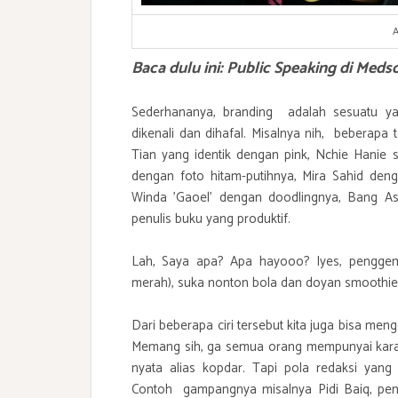
A
Baca dulu ini:
Public Speaking di Medso
Sederhananya, branding adalah sesuatu ya
dikenali dan dihafal. Misalnya nih, beberapa
Tian yang identik dengan pink, Nchie Hanie 
dengan foto hitam-putihnya, Mira Sahid de
Winda 'Gaoel' dengan doodlingnya, Bang Asw
penulis buku yang produktif.
Lah, Saya apa? Apa hayooo? Iyes, penggem
merah), suka nonton bola dan doyan smoothie 
Dari beberapa ciri tersebut kita juga bisa meng
Memang sih, ga semua orang mempunyai karak
nyata alias kopdar. Tapi pola redaksi yang 
Contoh gampangnya misalnya Pidi Baiq, penul