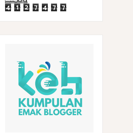
4
1
2
7
4
7
7