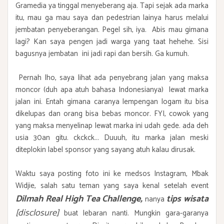
Gramedia ya tinggal menyeberang aja. Tapi sejak ada marka
itu, mau ga mau saya dan pedestrian lainya harus melalui
jembatan penyeberangan. Pegel sih, iya. Abis mau gimana
lagi? Kan saya pengen jadi warga yang taat hehehe. Sisi
bagusnya jembatan ini jadi rapi dan bersih. Ga kumuh.
Pernah lho, saya lihat ada penyebrang jalan yang maksa
moncor (duh apa atuh bahasa Indonesianya) lewat marka
jalan ini. Entah gimana caranya lempengan logam itu bisa
dikelupas dan orang bisa bebas moncor. FYI, cowok yang
yang maksa menyelinap lewat marka ini udah gede. ada deh
usia 30an gitu. ckckck... Duuuh, itu marka jalan meski
diteplokin label sponsor yang sayang atuh kalau dirusak.
Waktu saya posting foto ini ke medsos Instagram, Mbak
Widjie, salah satu teman yang saya kenal setelah event
Dilmah Real High Tea Challenge
,
tips wisata
nanya
[disclosure]
buat lebaran nanti. Mungkin gara-garanya