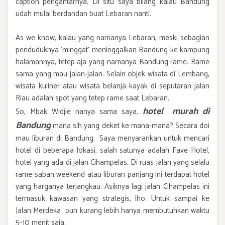
caption pengantarnya. Di situ saya bilang kalau Bandung
udah mulai berdandan buat Lebaran nanti.
As we know, kalau yang namanya Lebaran, meski sebagian
penduduknya 'minggat' meninggalkan Bandung ke kampung
halamannya, tetep aja yang namanya Bandung rame. Rame
sama yang mau jalan-jalan. Selain objek wisata di Lembang,
wisata kuliner atau wisata belanja kayak di seputaran jalan
Riau adalah spot yang tetep rame saat Lebaran.
hotel murah di
So, Mbak Widjie nanya sama saya,
Bandung
mana sih yang deket ke mana-mana? Secara doi
mau liburan di Bandung. Saya menyarankan untuk mencari
hotel di beberapa lokasi, salah satunya adalah Fave Hotel,
hotel yang ada di jalan Cihampelas. Di ruas jalan yang selalu
rame saban weekend atau liburan panjang ini terdapat hotel
yang harganya terjangkau. Asiknya lagi jalan Cihampelas ini
termasuk kawasan yang strategis, lho. Untuk sampai ke
Jalan Merdeka pun kurang lebih hanya membutuhkan waktu
5-10 menit saja.