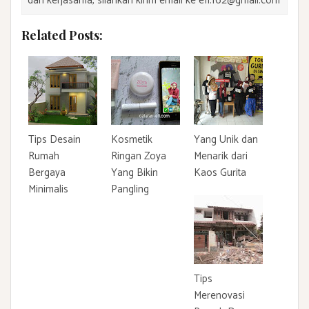
dan kerjasama, silahkan kirim email ke efi.f62@gmail.com
Related Posts:
Tips Desain
Kosmetik
Yang Unik dan
Rumah
Ringan Zoya
Menarik dari
Bergaya
Yang Bikin
Kaos Gurita
Minimalis
Pangling
Tips
Merenovasi