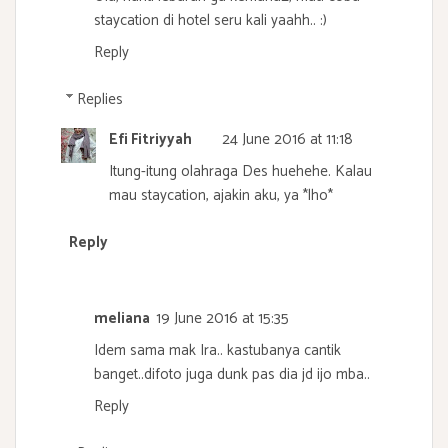
staycation di hotel seru kali yaahh.. :)
Reply
Replies
Efi Fitriyyah
24 June 2016 at 11:18
Itung-itung olahraga Des huehehe. Kalau
mau staycation, ajakin aku, ya *lho*
Reply
meliana
19 June 2016 at 15:35
Idem sama mak Ira.. kastubanya cantik
banget..difoto juga dunk pas dia jd ijo mba..
Reply