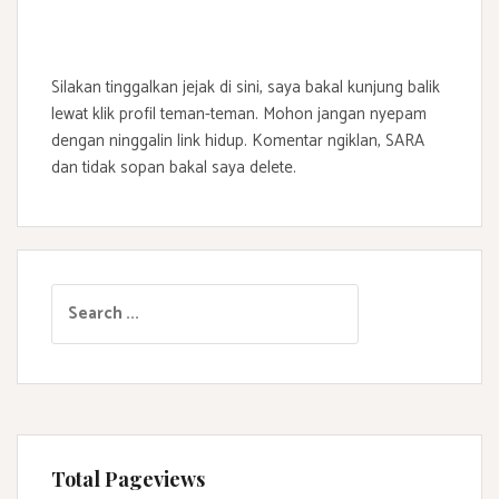
Silakan tinggalkan jejak di sini, saya bakal kunjung balik
lewat klik profil teman-teman. Mohon jangan nyepam
dengan ninggalin link hidup. Komentar ngiklan, SARA
dan tidak sopan bakal saya delete.
S
e
a
r
c
h
f
Total Pageviews
o