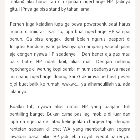
malam) aku harus tau diri gantian ngecharge HP. Jadinya
gitu, HPnya ga bisa stand by tahan lama.
Pernah juga kejadian lupa ga bawa powerbank, saat harus
ngantri di imigrasi. Kali itu, lupa buat ngecharge HP sampai
penuh. Ga bisa enggak, demi belain ngurus pasport di
Imigrasi Bandung yang jadwalnya ga gampang, yaudah jalan
aja dengan nyawa HP seadanya. Dan bener aja pas mau
balik batre HP udah koit, alias mati. Dengan nebeng
ngecharge di warung kopi sambil minum seadanya (ya masa
numpang ngecharge doang, kan?) akhirnya berhasil pesen
ojol buat balik ke rumah. wwkwk.... ya alhamdulillah ya, ada
jalannya.
Buatku tuh, nyawa alias nafas HP yang panjang tuh
pentiiiiing banget. Bukan cuma pas lagi mobile di luar dan
lupa ga ngecharge atau ketinggalan chargeer tapi dengan
rentetan sapaan di chat WA yang membutuhkan segera
jawaban bakal bikin HP jadi lebih royal nyedot batrenya.