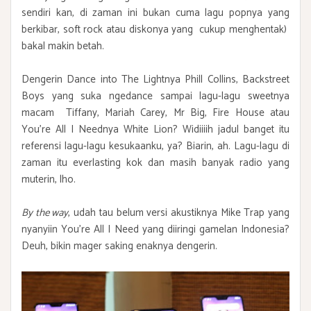
sendiri kan, di zaman ini bukan cuma lagu popnya yang
berkibar, soft rock atau diskonya yang cukup menghentak)
bakal makin betah.
Dengerin Dance into The Lightnya Phill Collins, Backstreet
Boys yang suka ngedance sampai lagu-lagu sweetnya
macam Tiffany, Mariah Carey, Mr Big, Fire House atau
You're All I Neednya White Lion? Widiiiih jadul banget itu
referensi lagu-lagu kesukaanku, ya? Biarin, ah. Lagu-lagu di
zaman itu everlasting kok dan masih banyak radio yang
muterin, lho.
By the way
, udah tau belum versi akustiknya Mike Trap yang
nyanyiin You're All I Need yang diiringi gamelan Indonesia?
Deuh, bikin mager saking enaknya dengerin.