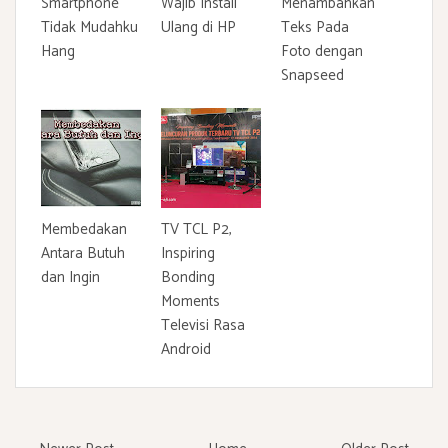
Smartphone
Wajib Install
Menambahkan
Tidak Mudahku
Ulang di HP
Teks Pada
Hang
Foto dengan
Snapseed
Membedakan
TV TCL P2,
Antara Butuh
Inspiring
dan Ingin
Bonding
Moments
Televisi Rasa
Android