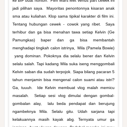
ke BIP buat nonton. Film Mars Met Venus part cewek ini
jadi pilihan saya. Mayoritas penontonnya kisaran anak
sma atau kuliahan. Klop sama tipikal karakter di film ini.
Tentang hubungan cewek - cowok yang ribet. Saya
terhibur dan ga bisa menahan tawa setiap Kelvin (Ge
Pamungkas) baper dan ga bisa membantah
menghadapi tingkah calon istrinya, Mila (Pamela Bowie)
yang dominan. Pokoknya dia selalu bener dan Kelvin
selalu salah. Tapi kadang Mila suka iseng menggombali
Kelvin saban dia sudah terpojok. Siapa bilang pacaran 5
tahun menjamin bisa mengenal calon suami atau istri?
Ga, tuuuh. Ide Kelvin membuat vlog malah memicu
masalah. Setiap sesi vlog dimulai dengan gombal-
gombalan alay, lalu beda pendapat dan berujung
ngambeknya Mila. Selalu gitu. Udah sarjana tapi
kelakuannya masih kayak abg. Ternyata umur ga