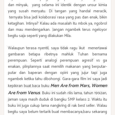
dan minyak, yang selama ini identik dengan unsur kimia
yang susah menyatu. Di tangan yang handal meracik,
ternyata bisa jadi kolaborasi rasa yang pas dan enak, bikin
ketagihan. Intinya? Kalau ada masalah itu mbok ya, ngobrol
dan mau mendengarkan. Jangan ngambek terus ngeloyor
begitu saja seperti yang dilakukan Mila.
Walaupun terasa nyentil, saya tidak ragu ikut menertawai
gambaran betapa ribetnya mahluk Tuhan bernama
perempuan. Seperti analogi perempuan agresif vs ga
enakan, plinplannya saat memilih makanan yang berputar-
putar dan baperan dengan opini yang jujur tapi juga
ngambek ketika tahu dibohongi. Gara-gara film ini saya jadi
Men Are from Mars, Women
kepikiran buat baca buku
Are from Venus
. Buku ini sudah rilis lama, tahun 1992an,
jaman saya masih duduk di bangku SMP kelass 2. Waktu itu
buku ini juga cukup lama nangkring di rak best seller. Walau
begitu saya belum tertarik buat membacanya,baru sekarang