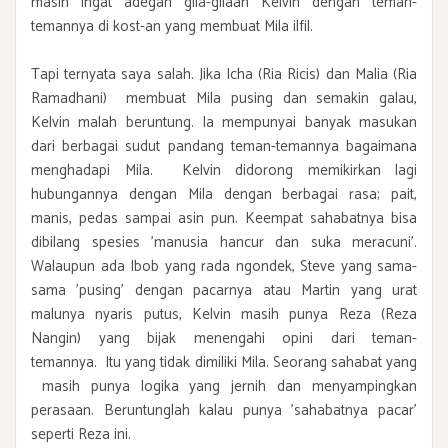
masih ingat adegan gila-gilaan Kelvin dengan teman-
temannya di kost-an yang membuat Mila ilfil.
Tapi ternyata saya salah. Jika Icha (Ria Ricis) dan Malia (Ria
Ramadhani) membuat Mila pusing dan semakin galau,
Kelvin malah beruntung. Ia mempunyai banyak masukan
dari berbagai sudut pandang teman-temannya bagaimana
menghadapi Mila. Kelvin didorong memikirkan lagi
hubungannya dengan Mila dengan berbagai rasa; pait,
manis, pedas sampai asin pun. Keempat sahabatnya bisa
dibilang spesies 'manusia hancur dan suka meracuni'.
Walaupun ada Ibob yang rada ngondek, Steve yang sama-
sama 'pusing' dengan pacarnya atau Martin yang urat
malunya nyaris putus, Kelvin masih punya Reza (Reza
Nangin) yang bijak menengahi opini dari teman-
temannya. Itu yang tidak dimiliki Mila. Seorang sahabat yang
masih punya logika yang jernih dan menyampingkan
perasaan. Beruntunglah kalau punya 'sahabatnya pacar'
seperti Reza ini.