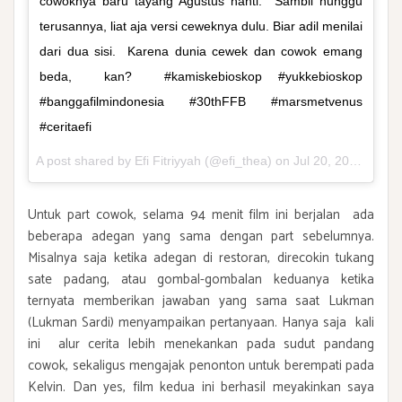
cowoknya baru tayang Agustus nanti. Sambil nunggu
terusannya, liat aja versi ceweknya dulu. Biar adil menilai
dari dua sisi. Karena dunia cewek dan cowok emang
beda, kan? #kamiskebioskop #yukkebioskop
#banggafilmindonesia #30thFFB #marsmetvenus
#ceritaefi
A post shared by Efi Fitriyyah (@efi_thea) on
Jul 20, 2017 at 6:37am PDT
Untuk part cowok, selama 94 menit film ini berjalan ada
beberapa adegan yang sama dengan part sebelumnya.
Misalnya saja ketika adegan di restoran, direcokin tukang
sate padang, atau gombal-gombalan keduanya ketika
ternyata memberikan jawaban yang sama saat Lukman
(Lukman Sardi) menyampaikan pertanyaan. Hanya saja kali
ini alur cerita lebih menekankan pada sudut pandang
cowok, sekaligus mengajak penonton untuk berempati pada
Kelvin. Dan yes, film kedua ini berhasil meyakinkan saya