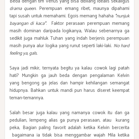
Beda dengan tim Venus yang bisa dibilang idealis sekaligus
drama queen
. Perempuan emang ribet, maunya dipahami
tapi susah untuk memahami. Egois memang hahaha
*nunjuk
bayangan di kaca*
. Faktor perasaan perempuan memang
masih dominan daripada logikanya, Walau sebenarnya ga
sedikit juga mahluk Tuhan yang indah berjenis perempuan
masih punya alur logika yang runut seperti laki-laki.
No hard
feeling ya, gals.
Saya jadi mikir, ternyata begitu ya kalau cowok lagi patah
hati? Mungkin ga jauh beda dengan pengalaman Kelvin
yang bengong ga jelas dan hampir kehilangan semangat
hidupnya. Bahkan untuk mandi pun harus diseret keempat
teman-temannya.
Salah besar juga kalau yang namanya cowok itu dan ga
pedulian, lempeng alias ga punya perasaan, atau kurang
peka, Bagian paling favorit adalah ketika Kelvin bercerita
bagaimana ia tidak bisa menggambar wajah Mila ketika