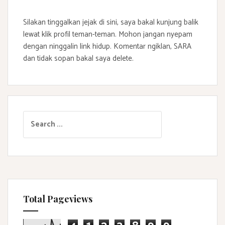
Silakan tinggalkan jejak di sini, saya bakal kunjung balik
lewat klik profil teman-teman. Mohon jangan nyepam
dengan ninggalin link hidup. Komentar ngiklan, SARA
dan tidak sopan bakal saya delete.
S
e
a
r
c
h
f
Total Pageviews
o
r