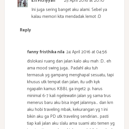
Efi Fitriyyah
25 April 2016 at 20:10
Ini juga sering banget aku alami. Sebel ya
kalau memori kita mendadak lemot :D
Reply
fanny fristhika nila
24 April 2016 at 04:56
dislokasi ruang dan jalan kalo aku mah :D.. eh
ama mood swing juga.. Padahl aku tuh
termasuk yg gampang menghapal sesuatu, tapi
khusus utk tempat dan jalan, itu udh kyk
ngapalin kamus KBBI, ga inget2 ;p. harus
minimal 6-7 kali ngelewatin jalan yg sama trus
menerus baru aku bisa inget jalannya... dan krn
aku hobi traveling mbak, kekurangan yg 1 ini
bikin aku ga PD utk traveling sendirian.. pasti
tiap kali jalan aku slalu ama suami ato temen yg