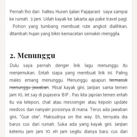
Pernah lho dari halteu Husen (jalan Pajajaran) saya sampai
ke rumah 3 jam. Udah kayak ke Jakarta aja pake travel pagi.
Pohon yang tumbang membuat rute angkot dialihkan,
ditambah hujan yang bikin kemacetan semakin menggila.
2. Menunggu
Dulu saya pernah denger lirik lagu menunggu itu
menjemukan. Entah siapa yang membuat lirik ini. Paling
males emang menunggu. Menunggu apapun
termasuk
menunggu jawaban
. Misal kayak gini. Janjian sama temen
jam 10, let say di pujasera BIP . Pas kita japrian temen entah
itu via telepon, chat atau messenger atau kepoin update
medsos dan nanyain posisinya di mana. Terus ada jawaban
gini, "Gue otw". Maksudnya on the way. Eh, ternyata dia
barus cus dari rumah. Suka ada yang kayak gini. Janjian
ketemu jam jam 10 eh jam segitu dianya baru cus dari