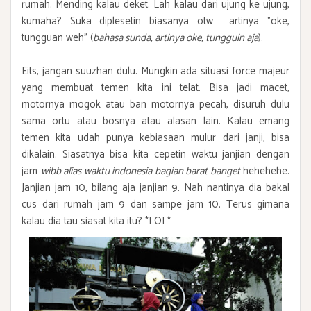
rumah. Mending kalau deket. Lah kalau dari ujung ke ujung,
kumaha? Suka diplesetin biasanya otw artinya "oke,
tungguan weh" (
bahasa sunda, artinya oke, tungguin aja
).
Eits, jangan suuzhan dulu. Mungkin ada situasi force majeur
yang membuat temen kita ini telat. Bisa jadi macet,
motornya mogok atau ban motornya pecah, disuruh dulu
sama ortu atau bosnya atau alasan lain. Kalau emang
temen kita udah punya kebiasaan mulur dari janji, bisa
dikalain. Siasatnya bisa kita cepetin waktu janjian dengan
jam
wibb alias waktu indonesia bagian barat banget
hehehehe.
Janjian jam 10, bilang aja janjian 9. Nah nantinya dia bakal
cus dari rumah jam 9 dan sampe jam 10. Terus gimana
kalau dia tau siasat kita itu? *LOL*