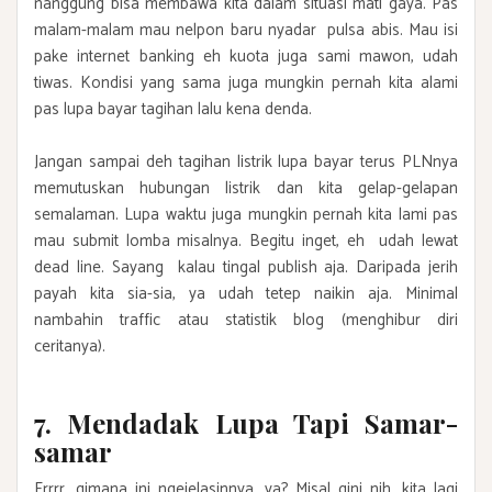
nanggung bisa membawa kita dalam situasi mati gaya. Pas
malam-malam mau nelpon baru nyadar pulsa abis. Mau isi
pake internet banking eh kuota juga sami mawon, udah
tiwas. Kondisi yang sama juga mungkin pernah kita alami
pas lupa bayar tagihan lalu kena denda.
Jangan sampai deh tagihan listrik lupa bayar terus PLNnya
memutuskan hubungan listrik dan kita gelap-gelapan
semalaman. Lupa waktu juga mungkin pernah kita lami pas
mau submit lomba misalnya. Begitu inget, eh udah lewat
dead line. Sayang kalau tingal publish aja. Daripada jerih
payah kita sia-sia, ya udah tetep naikin aja. Minimal
nambahin traffic atau statistik blog (menghibur diri
ceritanya).
7. Mendadak Lupa Tapi Samar-
samar
Errrr, gimana ini ngejelasinnya, ya? Misal gini nih, kita lagi