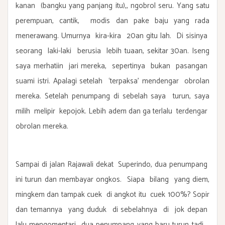
kanan (bangku yang panjang itu),, ngobrol seru. Yang satu
perempuan, cantik, modis dan pake baju yang rada
menerawang. Umurnya kira-kira 20an gitu lah. Di sisinya
seorang laki-laki berusia lebih tuaan, sekitar 30an. Iseng
saya merhatiin jari mereka, sepertinya bukan pasangan
suami istri. Apalagi setelah ‘terpaksa’ mendengar obrolan
mereka. Setelah penumpang di sebelah saya turun, saya
milih melipir kepojok. Lebih adem dan ga terlalu terdengar
obrolan mereka.
Sampai di jalan Rajawali dekat Superindo, dua penumpang
ini turun dan membayar ongkos. Siapa bilang yang diem,
mingkem dan tampak cuek di angkot itu cuek 100%? Sopir
dan temannya yang duduk di sebelahnya di jok depan
lalu mengomentari dua penumpang yang baru turun tadi.