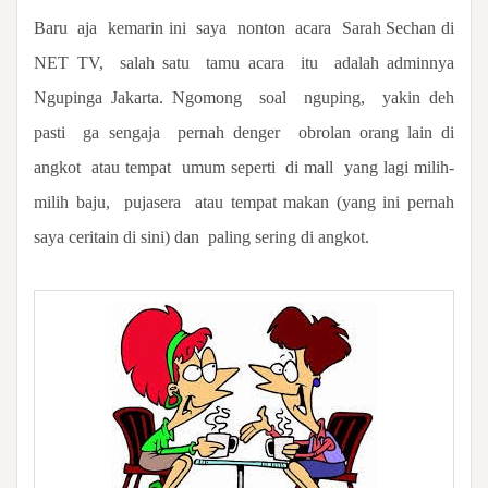
Baru
aja
kemarin ini
saya
nonton
acara
Sarah Sechan di
NET TV,
salah satu
tamu acara
itu
adalah adminnya
Nguping
a Jakarta. Ngomong
soal
nguping,
yakin deh
pasti
ga sengaja
pernah denger
obrolan orang lain di
angkot
atau tempat
umum seperti
di mall
yang lagi milih-
milih baju,
pujasera
atau tempat makan (yang ini pernah
saya ceritain di
sini
) dan
paling sering di angkot.