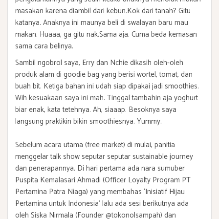
masakan karena diambil dari kebun.Kok dari tanah? Gitu
katanya. Anaknya ini maunya beli di swalayan baru mau
makan. Huaaa, ga gitu nak.Sama aja. Cuma beda kemasan
sama cara belinya.
Sambil ngobrol saya, Erry dan Nchie dikasih oleh-oleh
produk alam di goodie bag yang berisi wortel, tomat, dan
buah bit. Ketiga bahan ini udah siap dipakai jadi smoothies.
Wih kesuakaan saya ini mah. Tinggal tambahin aja yoghurt
biar enak, kata tetehnya. Ah, siaaap. Besoknya saya
langsung praktikin bikin smoothiesnya. Yummy.
Sebelum acara utama (free market) di mulai, panitia
menggelar talk show seputar seputar sustainable journey
dan penerapannya. Di hari pertama ada nara sumuber
Puspita Kemalasari Ahmadi (Officer Loyalty Program PT
Pertamina Patra Niaga) yang membahas ‘Inisiatif Hijau
Pertamina untuk Indonesia’ lalu ada sesi berikutnya ada
oleh Siska Nirmala (Founder @tokonolsampah) dan