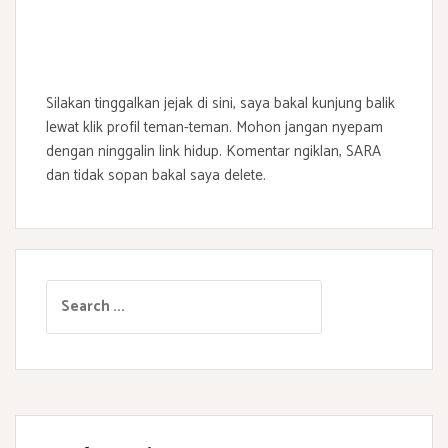
Silakan tinggalkan jejak di sini, saya bakal kunjung balik
lewat klik profil teman-teman. Mohon jangan nyepam
dengan ninggalin link hidup. Komentar ngiklan, SARA
dan tidak sopan bakal saya delete.
S
e
a
r
c
h
f