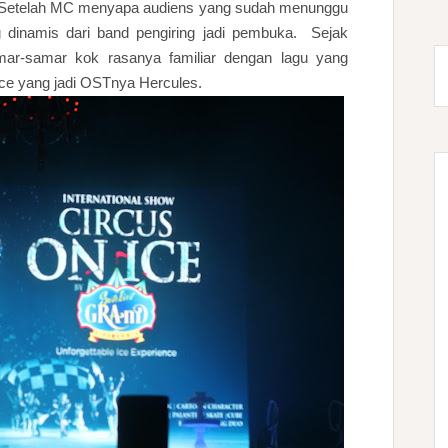
0. Setelah MC menyapa audiens yang sudah menunggu
g dinamis dari band pengiring jadi pembuka. Sejak
mar-samar kok rasanya familiar dengan lagu yang
ance yang jadi OSTnya Hercules.