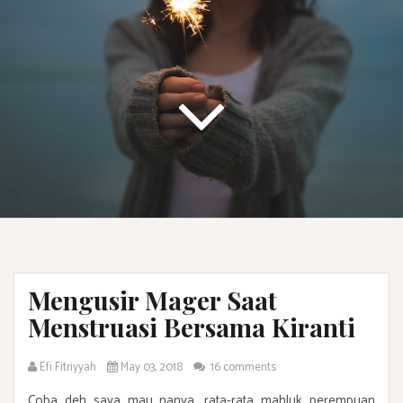
Mengusir Mager Saat
Menstruasi Bersama Kiranti
Efi Fitriyyah
May 03, 2018
16 comments
Coba deh saya mau nanya, rata-rata mahluk perempuan