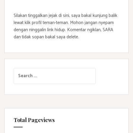
Silakan tinggalkan jejak di sini, saya bakal kunjung balik
lewat klik profil teman-teman. Mohon jangan nyepam
dengan ninggalin link hidup. Komentar ngiklan, SARA
dan tidak sopan bakal saya delete.
S
e
a
r
c
h
f
Total Pageviews
o
r