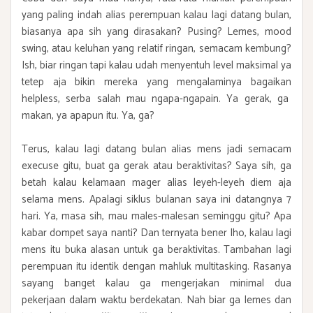
yang paling indah alias perempuan kalau lagi datang bulan,
biasanya apa sih yang dirasakan? Pusing? Lemes, mood
swing, atau keluhan yang relatif ringan, semacam kembung?
Ish, biar ringan tapi kalau udah menyentuh level maksimal ya
tetep aja bikin mereka yang mengalaminya bagaikan
helpless, serba salah mau ngapa-ngapain. Ya gerak, ga
makan, ya apapun itu. Ya, ga?
Terus, kalau lagi datang bulan alias mens jadi semacam
execuse gitu, buat ga gerak atau beraktivitas? Saya sih, ga
betah kalau kelamaan mager alias leyeh-leyeh diem aja
selama mens. Apalagi siklus bulanan saya ini datangnya 7
hari. Ya, masa sih, mau males-malesan seminggu gitu? Apa
kabar dompet saya nanti? Dan ternyata bener lho, kalau lagi
mens itu buka alasan untuk ga beraktivitas. Tambahan lagi
perempuan itu identik dengan mahluk multitasking. Rasanya
sayang banget kalau ga mengerjakan minimal dua
pekerjaan dalam waktu berdekatan. Nah biar ga lemes dan