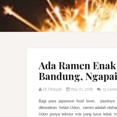
Ada Ramen Enak
Bandung, Ngapai
Efi Fitriyyah
May 01, 2018
12 com
Bagi para japanese food lover, pastinya
dilewatkan. Selain Udon, ramen adalah olah
Udon punya tekstur mie yang lurus tebal, ma