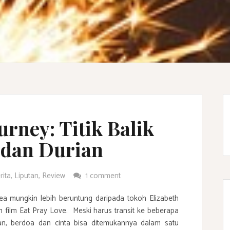
ney: Titik Balik
 dan Durian
rita
,
Liputan
,
Review
1 comment
a mungkin lebih beruntung daripada tokoh Elizabeth
am film Eat Pray Love. Meski harus transit ke beberapa
an, berdoa dan cinta bisa ditemukannya dalam satu