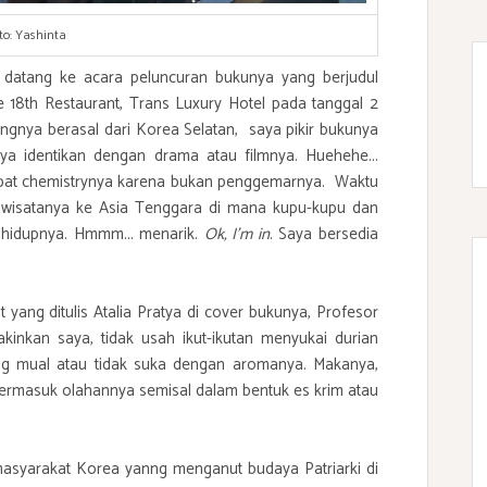
to: Yashinta
k datang ke acara peluncuran bukunya yang berjudul
18th Restaurant, Trans Luxury Hotel pada tanggal 2
ngnya berasal dari Korea Selatan, saya pikir bukunya
a identikan dengan drama atau filmnya. Huehehe...
apat chemistrynya karena bukan penggemarnya. Waktu
nan wisatanya ke Asia Tenggara di mana kupu-kupu dan
 hidupnya. Hmmm... menarik.
Ok, I'm in
. Saya bersedia
yang ditulis Atalia Pratya di cover bukunya, Profesor
inkan saya, tidak usah ikut-ikutan menyukai durian
ang mual atau tidak suka dengan aromanya. Makanya,
 termasuk olahannya semisal dalam bentuk es krim atau
masyarakat Korea yanng menganut budaya Patriarki di