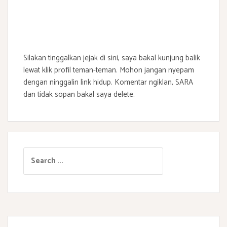
Silakan tinggalkan jejak di sini, saya bakal kunjung balik
lewat klik profil teman-teman. Mohon jangan nyepam
dengan ninggalin link hidup. Komentar ngiklan, SARA
dan tidak sopan bakal saya delete.
S
e
a
r
c
h
f