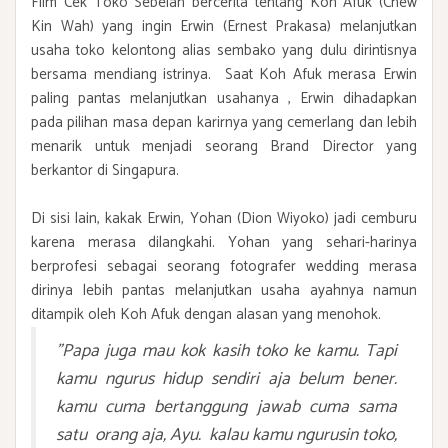
Film Cek Toko Sebelah bercerita tentang Koh Afuk (Chew
Kin Wah) yang ingin Erwin (Ernest Prakasa) melanjutkan
usaha toko kelontong alias sembako yang dulu dirintisnya
bersama mendiang istrinya. Saat Koh Afuk merasa Erwin
paling pantas melanjutkan usahanya , Erwin dihadapkan
pada pilihan masa depan karirnya yang cemerlang dan lebih
menarik untuk menjadi seorang Brand Director yang
berkantor di Singapura.
Di sisi lain, kakak Erwin, Yohan (Dion Wiyoko) jadi cemburu
karena merasa dilangkahi. Yohan yang sehari-harinya
berprofesi sebagai seorang fotografer wedding merasa
dirinya lebih pantas melanjutkan usaha ayahnya namun
ditampik oleh Koh Afuk dengan alasan yang menohok.
"Papa juga mau kok kasih toko ke kamu. Tapi
kamu ngurus hidup sendiri aja belum bener.
kamu cuma bertanggung jawab cuma sama
satu orang aja, Ayu. kalau kamu ngurusin toko,