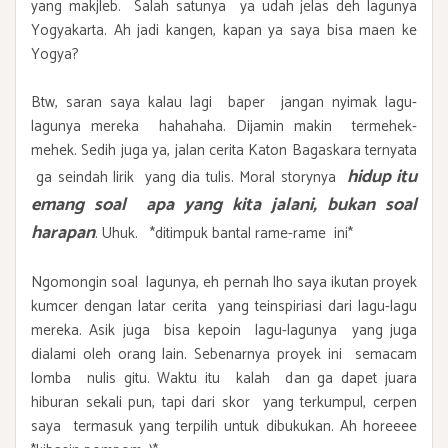
yang makjleb. Salah satunya ya udah jelas deh lagunya
Yogyakarta. Ah jadi kangen, kapan ya saya bisa maen ke
Yogya?
Btw, saran saya kalau lagi baper jangan nyimak lagu-
lagunya mereka hahahaha. Dijamin makin termehek-
mehek. Sedih juga ya, jalan cerita Katon Bagaskara ternyata
hidup itu
ga seindah lirik yang dia tulis. Moral storynya
emang soal apa yang kita jalani, bukan soal
harapan
. Uhuk. *ditimpuk bantal rame-rame ini*
Ngomongin soal lagunya, eh pernah lho saya ikutan proyek
kumcer dengan latar cerita yang teinspiriasi dari lagu-lagu
mereka. Asik juga bisa kepoin lagu-lagunya yang juga
dialami oleh orang lain. Sebenarnya proyek ini semacam
lomba nulis gitu. Waktu itu kalah dan ga dapet juara
hiburan sekali pun, tapi dari skor yang terkumpul, cerpen
saya termasuk yang terpilih untuk dibukukan. Ah horeeee