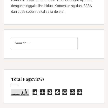
lewat klik profil teman-teman. Mohon jangan nyepam
dengan ninggalin link hidup. Komentar ngiklan, SARA
dan tidak sopan bakal saya delete.
S
e
a
r
c
h
f
Total Pageviews
o
r
4
1
2
6
0
3
9
: