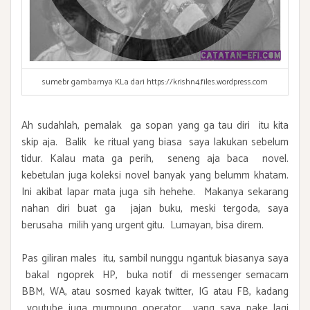
sumebr gambarnya KLa dari https://krishn4.files.wordpress.com
Ah sudahlah, pemalak ga sopan yang ga tau diri itu kita
skip aja. Balik ke ritual yang biasa saya lakukan sebelum
tidur. Kalau mata ga perih, seneng aja baca novel.
kebetulan juga koleksi novel banyak yang belumm khatam.
Ini akibat lapar mata juga sih hehehe. Makanya sekarang
nahan diri buat ga jajan buku, meski tergoda, saya
berusaha milih yang urgent gitu. Lumayan, bisa direm.
Pas giliran males itu, sambil nunggu ngantuk biasanya saya
bakal ngoprek HP, buka notif di messenger semacam
BBM, WA, atau sosmed kayak twitter, IG atau FB, kadang
youtube juga mumpung operator yang saya pake lagi