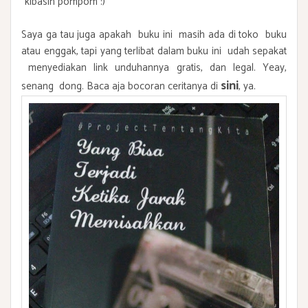
*kibasin pompom :)*
Saya ga tau juga apakah buku ini masih ada di toko buku
atau enggak, tapi yang terlibat dalam buku ini udah sepakat
menyediakan link unduhannya gratis, dan legal. Yeay,
sini
senang dong. Baca aja bocoran ceritanya di
,
ya.