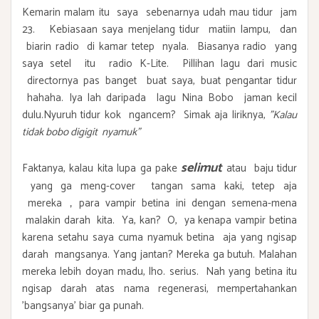
Kemarin malam itu saya sebenarnya udah mau tidur jam
23. Kebiasaan saya menjelang tidur matiin lampu, dan
biarin radio di kamar tetep nyala. Biasanya radio yang
saya setel itu radio K-Lite. Pillihan lagu dari music
directornya pas banget buat saya, buat pengantar tidur
hahaha. Iya lah daripada lagu Nina Bobo jaman kecil
dulu.Nyuruh tidur kok ngancem? Simak aja liriknya,
"Kalau
tidak bobo digigit nyamuk"
selimut
Faktanya, kalau kita lupa ga pake
atau baju tidur
yang ga meng-cover tangan sama kaki, tetep aja
mereka，para vampir betina ini dengan semena-mena
malakin darah kita. Ya, kan? O, ya kenapa vampir betina
karena setahu saya cuma nyamuk betina aja yang ngisap
darah mangsanya. Yang jantan? Mereka ga butuh. Malahan
mereka lebih doyan madu, lho. serius. Nah yang betina itu
ngisap darah atas nama regenerasi, mempertahankan
'bangsanya' biar ga punah.