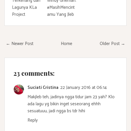
Terkenang dari
Windy Ghemari:
Lagunya KLa
#MasihMencint
Project
amu Yang Jleb
← Newer Post
Home
Older Post →
23 comments:
Suciati Cristina
22 January 2016 at 06:14
Makjleb teh, jadinya ngga tidur jam 23 yah? Klo
ada lagu yg bikin inget seseorang ehhh
sesuatuuu, jadi ngga bs tdr hihi
Reply