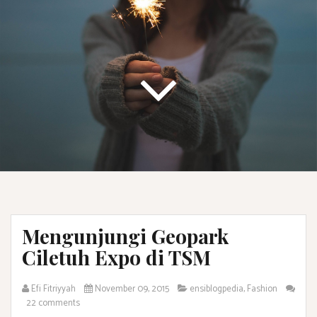
Mengunjungi Geopark
Ciletuh Expo di TSM
Efi Fitriyyah
November 09, 2015
ensiblogpedia
,
Fashion
22 comments