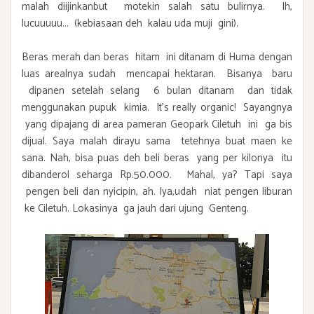
malah diijinkanbut motekin salah satu bulirnya. Ih,
lucuuuuu... (kebiasaan deh kalau uda muji gini).
Beras merah dan beras hitam ini ditanam di Huma dengan
luas arealnya sudah mencapai hektaran. Bisanya baru
dipanen setelah selang 6 bulan ditanam dan tidak
menggunakan pupuk kimia. It's really organic! Sayangnya
yang dipajang di area pameran Geopark Ciletuh ini ga bis
dijual. Saya malah dirayu sama tetehnya buat maen ke
sana. Nah, bisa puas deh beli beras yang per kilonya itu
dibanderol seharga Rp.50.000. Mahal, ya? Tapi saya
pengen beli dan nyicipin, ah. Iya,udah niat pengen liburan
ke Ciletuh. Lokasinya ga jauh dari ujung Genteng.