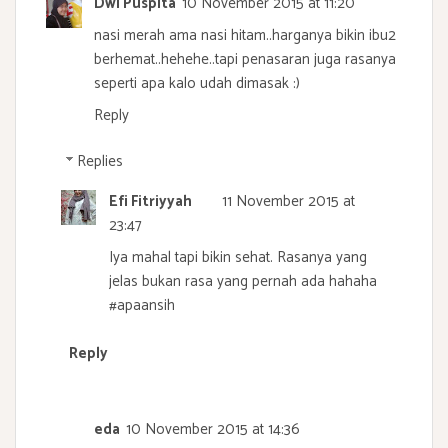
Dwi Puspita
10 November 2015 at 11:20
nasi merah ama nasi hitam..harganya bikin ibu2
berhemat..hehehe..tapi penasaran juga rasanya
seperti apa kalo udah dimasak :)
Reply
Replies
Efi Fitriyyah
11 November 2015 at
23:47
Iya mahal tapi bikin sehat. Rasanya yang
jelas bukan rasa yang pernah ada hahaha
#apaansih
Reply
eda
10 November 2015 at 14:36