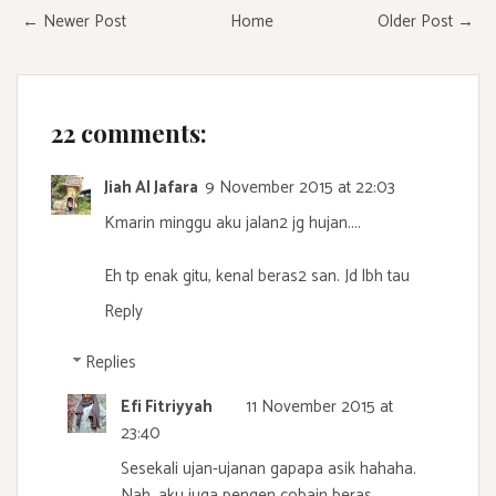
← Newer Post
Home
Older Post →
22 comments:
Jiah Al Jafara
9 November 2015 at 22:03
Kmarin minggu aku jalan2 jg hujan....
Eh tp enak gitu, kenal beras2 san. Jd lbh tau
Reply
Replies
Efi Fitriyyah
11 November 2015 at
23:40
Sesekali ujan-ujanan gapapa asik hahaha.
Nah, aku juga pengen cobain beras