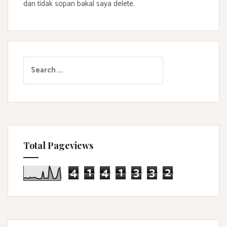
dan tidak sopan bakal saya delete.
S
e
a
r
c
h
f
Total Pageviews
o
r
4
1
4
1
3
3
2
: