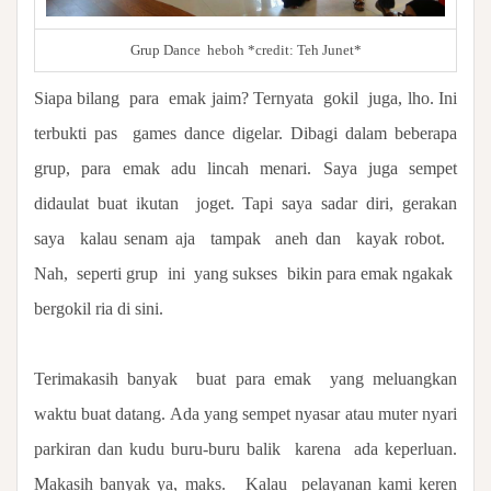
Grup Dance heboh *credit: Teh Junet*
Siapa bilang
para
emak jaim? Ternyata
gokil
juga, lho. Ini
terbukti pas
games dance digelar. Dibagi dalam beberapa
grup, para emak adu lincah menari. Saya juga sempet
didaulat buat ikutan
joget. Tapi saya sadar diri, gerakan
saya
kalau senam aja
tampak
aneh dan
kayak robot.
Nah,
seperti grup
ini
yang sukses
bikin para emak ngakak
bergokil ria di sini.
Terimakasih banyak
buat para emak
yang meluangkan
waktu buat datang. Ada yang sempet nyasar atau muter nyari
parkiran dan kudu buru-buru balik
karena
ada keperluan.
Makasih banyak ya, maks.
Kalau pelayanan kami keren