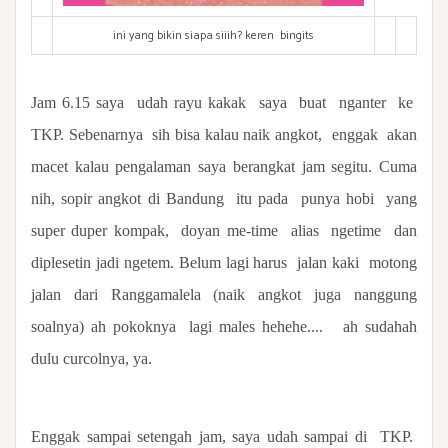
ini yang bikin siapa siiih? keren bingits
Jam 6.15 saya
udah rayu kakak
saya
buat
nganter
ke
TKP. Sebenarnya
sih bisa kalau naik angkot,
enggak
akan
macet kalau pengalaman saya berangkat jam segitu. Cuma
nih, sopir angkot di Bandung
itu pada
punya hobi
yang
super duper kompak,
doyan me-time
alias
ngetime
dan
diplesetin jadi ngetem. Belum lagi harus
jalan kaki
motong
jalan dari Ranggamalela (naik angkot juga nanggung
soalnya) ah pokoknya
lagi males hehehe....
ah sudahah
dulu curcolnya, ya.
Enggak sampai setengah jam, saya udah sampai di
TKP.