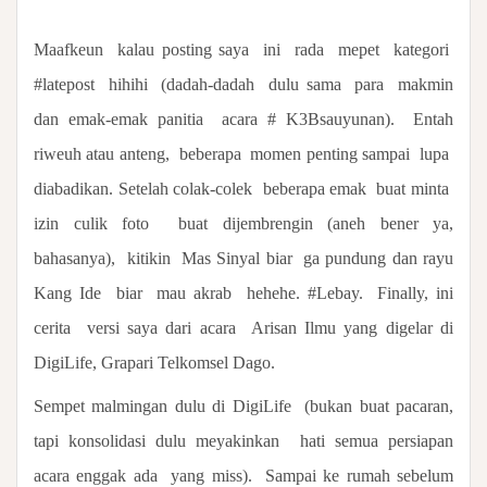
Maafkeun
kalau posting saya
ini
rada
mepet
kategori
#latepost
hihihi
(dadah-dadah
dulu sama
para
makmin
dan emak-emak panitia
acara # K3Bsauyunan).
Entah
riweuh atau anteng,
beberapa
momen penting sampai
lupa
diabadikan. Setelah colak-colek
beberapa emak
buat minta
izin culik foto
buat dijembrengin (aneh bener ya,
bahasanya),
kitikin
Mas Sinyal biar
ga pundung dan rayu
Kang Ide
biar
mau akrab
hehehe. #Lebay.
Finally, ini
cerita
versi saya dari acara
Arisan Ilmu yang digelar di
DigiLife, Grapari Telkomsel Dago.
Sempet malmingan dulu di DigiLife
(bukan buat pacaran,
tapi konsolidasi dulu meyakinkan
hati semua persiapan
acara enggak ada
yang miss).
Sampai ke rumah sebelum