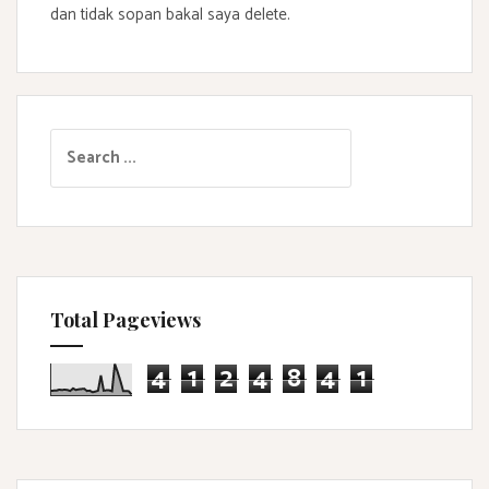
dan tidak sopan bakal saya delete.
S
e
a
r
c
h
f
Total Pageviews
o
r
4
1
2
4
8
4
1
: