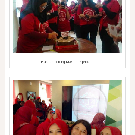
MakPuh Potong Kue *foto: pribadi*