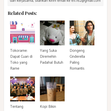
dan kerjasama, silahkan kirim email ke efi.f62@gmail.com
Related Posts:
Tokorame:
Yang Suka
Dongeng
Dapat Cuan di
Diremehin
Cinderella
Toko yang
Padahal Butuh
Paling
Rame
Romantis
Tentang
Kopi Bikin