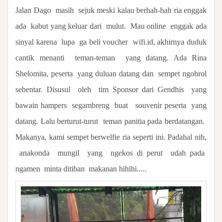
Jalan Dago
masih
sejuk meski kalau berhah-hah ria enggak
ada
kabut yang keluar dari
mulut.
Mau online
enggak ada
sinyal karena
lupa
ga beli voucher
wifi.id, akhirnya duduk
cantik menanti
teman-teman
yang datang. Ada Rina
Shelomita, peserta
yang duluan datang dan
sempet ngobrol
sebentar. Disusul
oleh
tim Sponsor dari Gendhis
yang
bawain hampers
segambreng
buat
souvenir peserta
yang
datang. Lalu berturut-turut
teman panitia pada berdatangan.
Makanya, kami sempet berwelfie ria seperti ini. Padahal nih,
anakonda
mungil
yang
ngekos di perut
udah pada
ngamen
minta ditiban
makanan hihihi.....