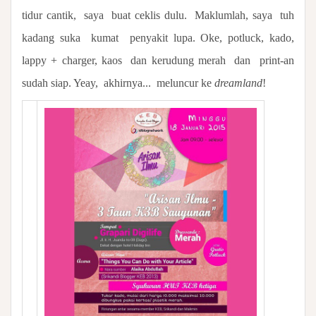
tidur cantik,
saya
buat ceklis dulu.
Maklumlah, saya
tuh
kadang suka
kumat
penyakit lupa. Oke, potluck, kado,
lappy + charger, kaos
dan kerudung merah
dan
print-an
sudah siap. Yeay,
akhirnya...
meluncur ke
dreamland
!