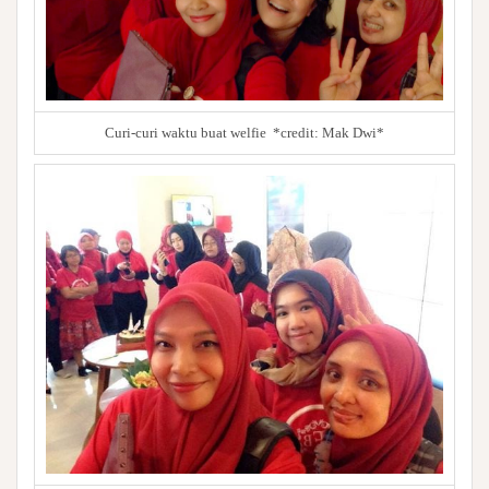
Curi-curi waktu buat welfie *credit: Mak Dwi*