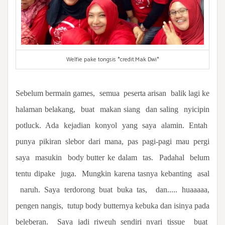
Welfie pake tongsis *credit:Mak Dwi*
Sebelum bermain games,
semua
peserta arisan
balik lagi ke
halaman belakang,
buat
makan siang
dan saling
nyicipin
potluck. Ada kejadian konyol yang saya alamin. Entah
punya pikiran slebor dari mana, pas pagi-pagi mau pergi
saya
masukin
body butter ke dalam
tas.
Padahal
belum
tentu dipake
juga.
Mungkin karena tasnya kebanting
asal
naruh. Saya terdorong buat buka tas, dan..... huaaaaa,
pengen nangis,
tutup body butternya kebuka dan isinya pada
beleberan.
Saya jadi riweuh sendiri nyari tissue
buat