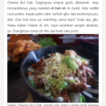
Cheese Bul Dak. Dagingnya empuk gurih, ditambah keju
mozarellanya yang meleleh
di hati eh
di mulut. Ada sedikit
rasa pedas, kayak pake cabe serbuk gitu, tapi pedesnya pas,
deh. Dan kok bisa ya matching sama keju? Enak aja, gitu.
Kalau kalian makan di sini, saya sarankan jangan abaikan,
ya. Chargenya cuma 29 ribu aja buat satu porsi.
Selain Cheese Bul Dak, masih ada menu cemil-cemil lainnya