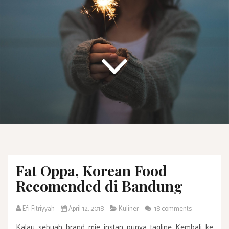
Fat Oppa, Korean Food
Recomended di Bandung
Efi Fitriyyah
April 12, 2018
Kuliner
18 comments
Kalau sebuah brand mie instan punya tagline Kembali ke