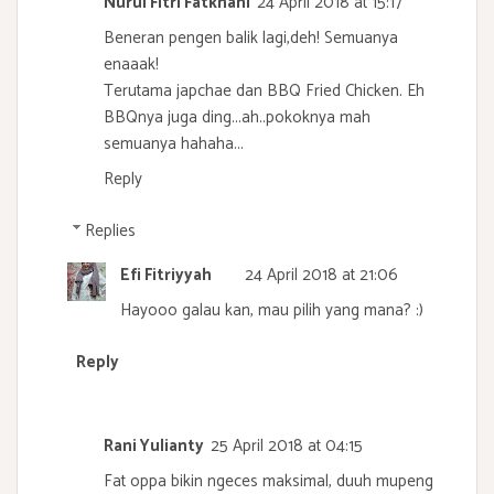
Nurul Fitri Fatkhani
24 April 2018 at 15:17
Beneran pengen balik lagi,deh! Semuanya
enaaak!
Terutama japchae dan BBQ Fried Chicken. Eh
BBQnya juga ding...ah..pokoknya mah
semuanya hahaha...
Reply
Replies
Efi Fitriyyah
24 April 2018 at 21:06
Hayooo galau kan, mau pilih yang mana? :)
Reply
Rani Yulianty
25 April 2018 at 04:15
Fat oppa bikin ngeces maksimal, duuh mupeng