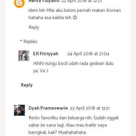
Herva Yulyanti
22 April 2018 at 12:27
idem teh Mita aku belom pernah makan Korean
hahaha asa kabita teh 😍
Reply
Replies
Efi Fitriyyah
24 April 2018 at 21:04
Hihihi nungu bocil udah rada gedean dulu
ya, Va :)
Reply
Dyah Prameswarie
22 April 2018 at 13:31
Resto favoritku dan keluarga nih. Sudah nggak
sabar ke sana lagi. Atau mau traktir saya
barngkali, kak? Muahahahaha