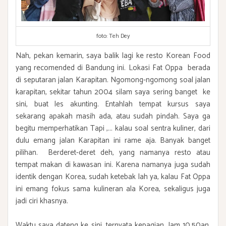
foto: Teh Dey
Nah, pekan kemarin, saya balik lagi ke resto Korean Food
yang recomended di Bandung ini. Lokasi Fat Oppa berada
di seputaran jalan Karapitan. Ngomong-ngomong soal jalan
karapitan, sekitar tahun 2004 silam saya sering banget ke
sini, buat les akunting. Entahlah tempat kursus saya
sekarang apakah masih ada, atau sudah pindah. Saya ga
begitu memperhatikan Tapi ,... kalau soal sentra kuliner, dari
dulu emang jalan Karapitan ini rame aja. Banyak banget
pilihan. Berderet-deret deh, yang namanya resto atau
tempat makan di kawasan ini. Karena namanya juga sudah
identik dengan Korea, sudah ketebak lah ya, kalau Fat Oppa
ini emang fokus sama kulineran ala Korea, sekaligus juga
jadi ciri khasnya.
Waktu saya dateng ke sini, ternyata kepagian. Jam 10.50an.