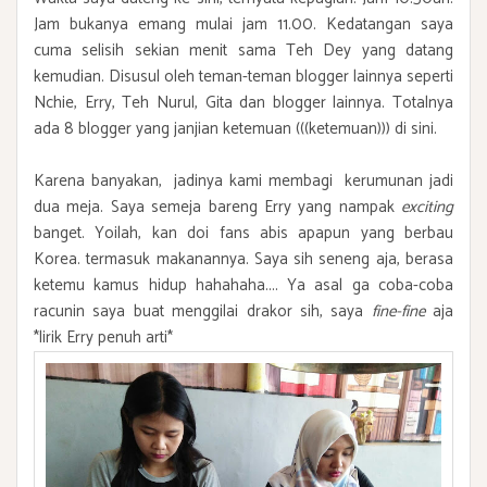
Jam bukanya emang mulai jam 11.00. Kedatangan saya
cuma selisih sekian menit sama Teh Dey yang datang
kemudian. Disusul oleh teman-teman blogger lainnya seperti
Nchie, Erry, Teh Nurul, Gita dan blogger lainnya. Totalnya
ada 8 blogger yang janjian ketemuan (((ketemuan))) di sini.
Karena banyakan, jadinya kami membagi kerumunan jadi
dua meja. Saya semeja bareng Erry yang nampak
exciting
banget. Yoilah, kan doi fans abis apapun yang berbau
Korea. termasuk makanannya. Saya sih seneng aja, berasa
ketemu kamus hidup hahahaha.... Ya asal ga coba-coba
racunin saya buat menggilai drakor sih, saya
fine-fine
aja
*lirik Erry penuh arti*