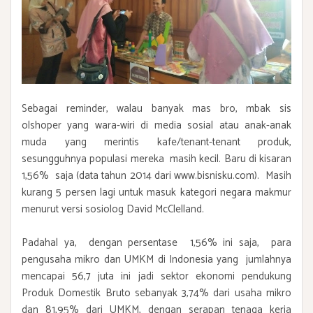
Sebagai reminder, walau banyak mas bro, mbak sis
olshoper yang wara-wiri di media sosial atau anak-anak
muda yang merintis kafe/tenant-tenant produk,
sesungguhnya populasi mereka masih kecil. Baru di kisaran
1,56% saja (data tahun 2014 dari www.bisnisku.com). Masih
kurang 5 persen lagi untuk masuk kategori negara makmur
menurut versi sosiolog David McClelland.
Padahal ya, dengan persentase 1,56% ini saja, para
pengusaha mikro dan UMKM di Indonesia yang jumlahnya
mencapai 56,7 juta ini jadi sektor ekonomi pendukung
Produk Domestik Bruto sebanyak 3,74% dari usaha mikro
dan 81,95% dari UMKM, dengan serapan tenaga kerja