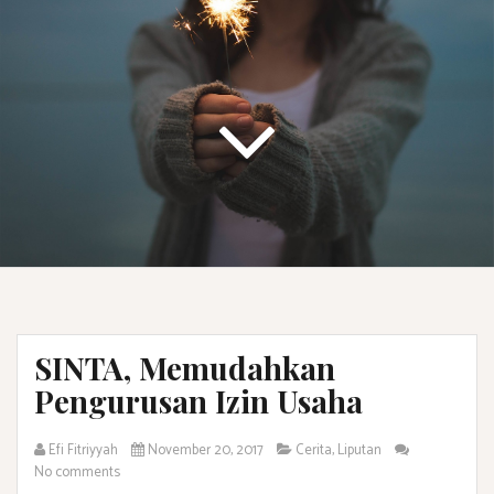
SINTA, Memudahkan
Pengurusan Izin Usaha
Efi Fitriyyah
November 20, 2017
Cerita
,
Liputan
No comments