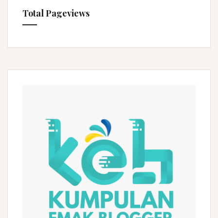
f
Total Pageviews
o
r
: