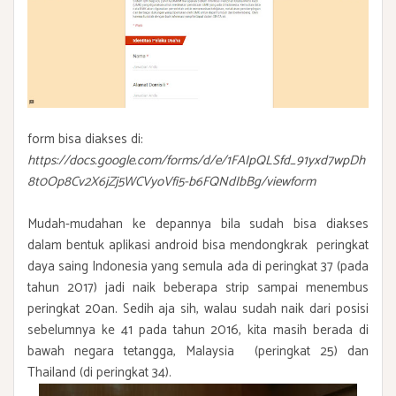
form bisa diakses di:
https://docs.google.com/forms/d/e/1FAIpQLSfd_91yxd7wpDh
8t0Op8Cv2X6jZj5WCVyoVfi5-b6FQNdIbBg/viewform
Mudah-mudahan ke depannya bila sudah bisa diakses
dalam bentuk aplikasi android bisa mendongkrak peringkat
daya saing Indonesia yang semula ada di peringkat 37 (pada
tahun 2017) jadi naik beberapa strip sampai menembus
peringkat 20an. Sedih aja sih, walau sudah naik dari posisi
sebelumnya ke 41 pada tahun 2016, kita masih berada di
bawah negara tetangga, Malaysia (peringkat 25) dan
Thailand (di peringkat 34).