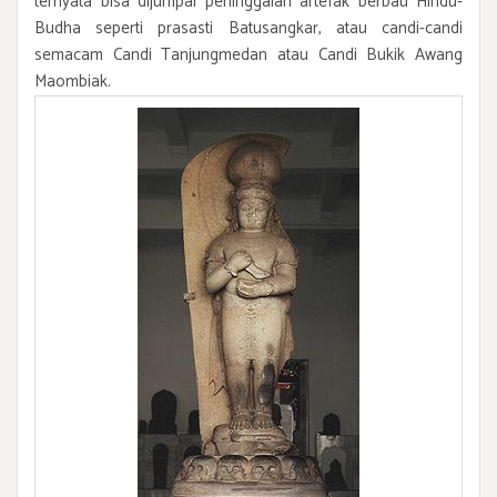
ternyata bisa dijumpai peninggalan artefak berbau Hindu-
Budha seperti prasasti Batusangkar, atau candi-candi
semacam Candi Tanjungmedan atau Candi Bukik Awang
Maombiak.