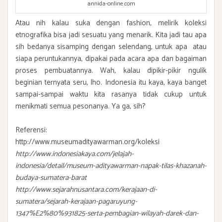
annida-online.com
Atau nih kalau suka dengan fashion, melirik koleksi
etnografika bisa jadi sesuatu yang menarik. Kita jadi tau apa
sih bedanya sisamping dengan selendang, untuk apa atau
siapa peruntukannya, dipakai pada acara apa dan bagaiman
proses pembuatannya. Wah, kalau dipikir-pikir ngulik
beginian ternyata seru, lho. Indonesia itu kaya, kaya banget
sampai-sampai waktu kita rasanya tidak cukup untuk
menikmati semua pesonanya. Ya ga, sih?
Referensi:
http://www.museumadityawarman.org/koleksi
http://www.indonesiakaya.com/jelajah-
indonesia/detail/museum-adityawarman-napak-tilas-khazanah-
budaya-sumatera-barat
http://www.sejarahnusantara.com/kerajaan-di-
sumatera/sejarah-kerajaan-pagaruyung-
1347%E2%80%931825-serta-pembagian-wilayah-darek-dan-