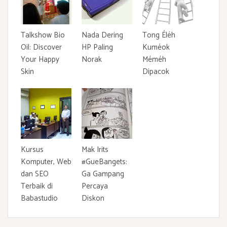
Talkshow Bio
Nada Dering
Tong Éléh
Oil: Discover
HP Paling
Kuméok
Your Happy
Norak
Méméh
Skin
Dipacok
Kursus
Mak Irits
Komputer, Web
#GueBangets:
dan SEO
Ga Gampang
Terbaik di
Percaya
Babastudio
Diskon