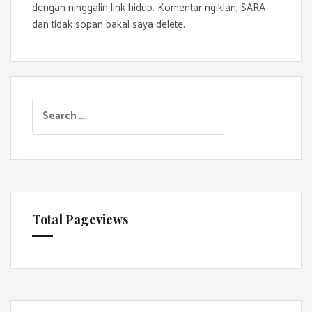
dengan ninggalin link hidup. Komentar ngiklan, SARA
dan tidak sopan bakal saya delete.
S
e
a
r
c
h
f
Total Pageviews
o
r
: