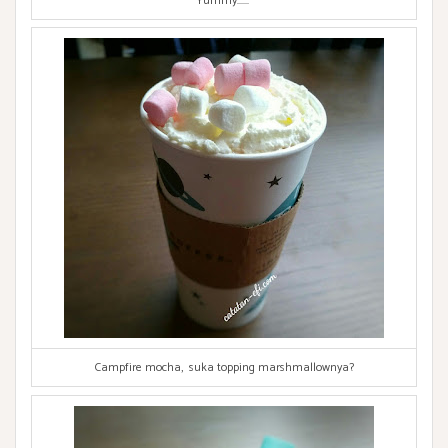
Yummy......
Campfire mocha, suka topping marshmallownya?