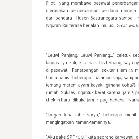
Pilot yang membawa pesawat penerbangan
merasakan pernerbangan perdana merasa baik
dari bandara Husen Sastranegara sampai
Ngurah Rai terasa berjalan mulus.
Great work,
"Leuwi Panjang, Leuwi Panjang..." celetuk s
landas. Iya kali, kita naik bis terbang, saya
di pesawat. Penerbangan sekitar 1 jam 45 
Cuma habis beberapa halaman saja, sampai
(emang merem ayam kayak gimana coba?). Be
rumah. Sukses ngantuk berat karena jam 3 pa
chek in baru dibuka jam 4 pagi hehehe. Nama
"Jangan lupa tabir surya," beberapa men
mengingatkan teman-temannya.
"Aku pake SPF 100," kata seorang karyawati da