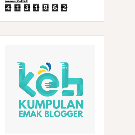
4
1
3
1
8
6
2