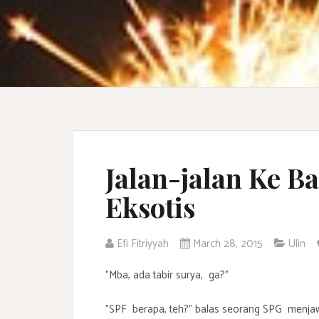
Jalan-jalan Ke Ba
Eksotis
Efi Fitriyyah
March 28, 2015
Ulin
"Mba, ada tabir surya, ga?"
"SPF berapa, teh?" balas seorang SPG menja