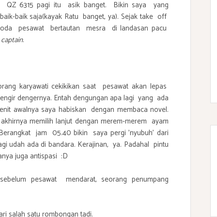
 QZ 6315 pagi itu asik banget. Bikin saya yang
-baik saja(kayak Ratu banget, ya). Sejak take off
 roda pesawat bertautan mesra di landasan pacu
 captain
.
eorang karyawati cekikikan saat pesawat akan lepas
 nyengir dengernya. Entah dengungan apa lagi yang ada
menit awalnya saya habiskan dengan membaca novel.
 akhirnya memilih lanjut dengan merem-merem ayam
rangkat jam 05.40 bikin saya pergi 'nyubuh' dari
gi udah ada di bandara. Kerajinan, ya. Padahal pintu
nya juga antispasi :D
it sebelum pesawat mendarat, seorang penumpang
ri salah satu rombongan tadi.