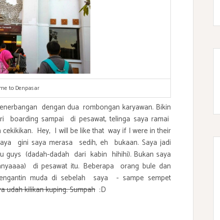
me to Denpasar
 penerbangan dengan dua rombongan karyawan. Bikin
ri boarding sampai di pesawat, telinga saya ramai
kikikan. Hey, I will be like that way if I were in their
kaya gini saya merasa sedih, eh bukaan. Saya jadi
u guys (dadah-dadah dari kabin hihihi). Bukan saya
sanyaaaa) di pesawat itu. Beberapa orang bule dan
pengantin muda di sebelah saya - sampe sempet
a udah kilikan kuping. Sumpah
:D