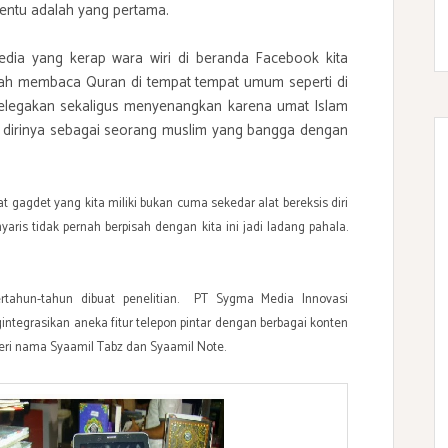
 tentu adalah yang pertama.
edia yang kerap wara wiri di beranda Facebook kita
rah membaca Quran di tempat tempat umum seperti di
Melegakan sekaligus menyenangkan karena umat Islam
s dirinya sebagai seorang muslim yang bangga dengan
agdet yang kita miliki bukan cuma sekedar alat bereksis diri
ris tidak pernah berpisah dengan kita ini jadi ladang pahala.
bertahun-tahun dibuat penelitian. PT Sygma Media Innovasi
tegrasikan aneka fitur telepon pintar dengan berbagai konten
eri nama Syaamil Tabz dan Syaamil Note.