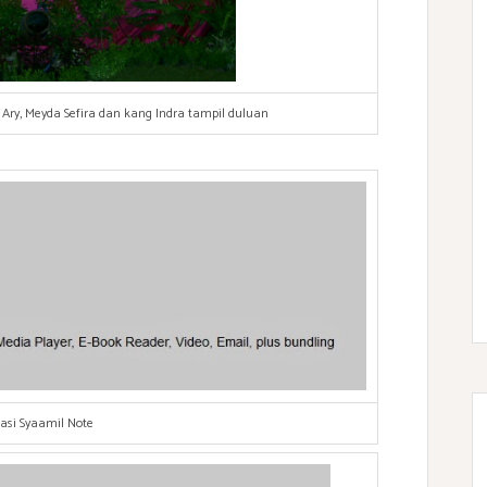
y, Meyda Sefira dan kang Indra tampil duluan
kasi Syaamil Note