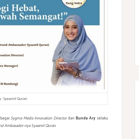
y : Syaamil Quran
bagai
Sygma Media Innovation Director
dan
Bunda Ary
selaku
nd Ambasador-nya Syaamil Quran.