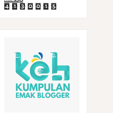
4
1
3
0
0
1
5