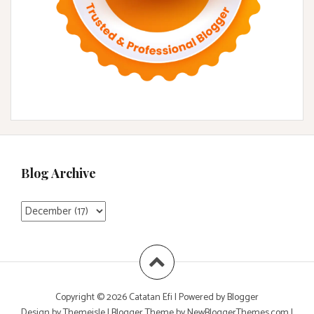
Blog Archive
Copyright ©
2026
Catatan Efi
| Powered by
Blogger
Design by
Themeisle
| Blogger Theme by
NewBloggerThemes.com
|