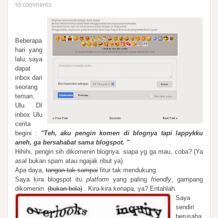
10 comments
Beberapa
hari yang
lalu, saya
dapat
inbox dari
seorang
teman,
Ulu. DI
inbox Ulu
cerita
begini :
"Teh, aku pengin komen di blognya tapi lappykku
aneh, ga bersahabat sama blogspot. "
Hihihi, pengin sih dikomenin blognya. siapa yg ga mau, coba? (Ya
asal bukan spam atau ngajak ribut ya).
Apa daya,
tangan tak sampai
fitur tak mendukung.
Saya kira blogspot itu
platform
yang paling
friendly
, gampang
dikomenin
(bukan bola)
. Kira-kira kenapa, ya? Entahlah.
Saya
sendiri
berusaha