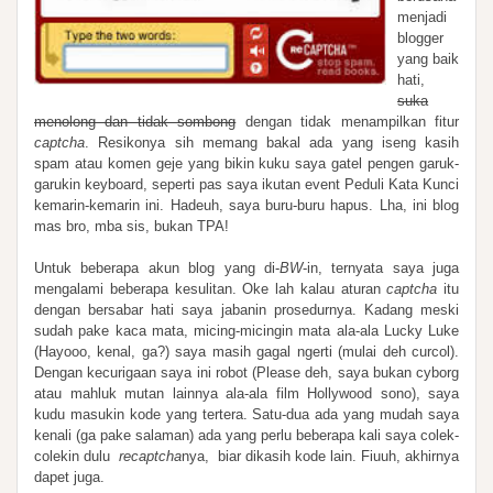
menjadi
blogger
yang baik
hati,
suka
menolong dan tidak sombong
dengan tidak menampilkan fitur
captcha
. Resikonya sih memang bakal ada yang iseng kasih
spam atau komen geje yang bikin kuku saya gatel pengen garuk-
garukin keyboard, seperti pas saya ikutan event Peduli Kata Kunci
kemarin-kemarin ini. Hadeuh, saya buru-buru hapus. Lha, ini blog
mas bro, mba sis, bukan TPA!
Untuk beberapa akun blog yang di-
BW
-in, ternyata saya juga
mengalami beberapa kesulitan. Oke lah kalau aturan
captcha
itu
dengan bersabar hati saya jabanin prosedurnya. Kadang meski
sudah pake kaca mata, micing-micingin mata ala-ala Lucky Luke
(Hayooo, kenal, ga?) saya masih gagal ngerti (mulai deh curcol).
Dengan kecurigaan saya ini robot (Please deh, saya bukan cyborg
atau mahluk mutan lainnya ala-ala film Hollywood sono), saya
kudu masukin kode yang tertera. Satu-dua ada yang mudah saya
kenali (ga pake salaman) ada yang perlu beberapa kali saya colek-
colekin dulu
recaptcha
nya, biar dikasih kode lain. Fiuuh, akhirnya
dapet juga.