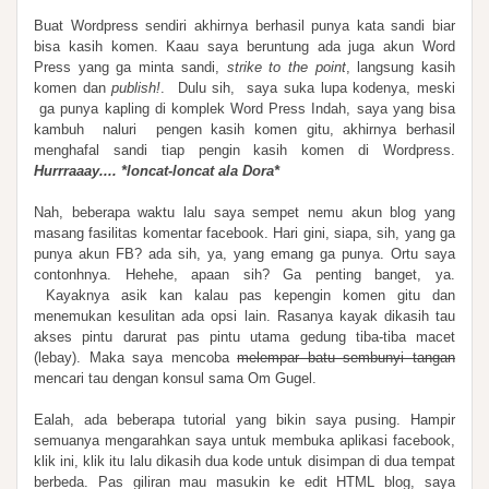
Buat Wordpress sendiri akhirnya berhasil punya kata sandi biar
bisa kasih komen. Kaau saya beruntung ada juga akun Word
Press yang ga minta sandi,
strike to the point
, langsung kasih
komen dan
publish!
.
Dulu sih, saya suka lupa kodenya, meski
ga punya kapling di komplek Word Press Indah, saya yang bisa
kambuh naluri pengen kasih komen gitu, akhirnya berhasil
menghafal sandi tiap pengin kasih komen di Wordpress.
Hurrraaay.... *loncat-loncat ala Dora*
Nah, beberapa waktu lalu saya sempet nemu akun blog yang
masang fasilitas komentar facebook. Hari gini, siapa, sih, yang ga
punya akun FB? ada sih, ya, yang emang ga punya. Ortu saya
contonhnya. Hehehe, apaan sih? Ga penting banget, ya.
Kayaknya asik kan kalau pas kepengin komen gitu dan
menemukan kesulitan ada opsi lain. Rasanya kayak dikasih tau
akses pintu darurat pas pintu utama gedung tiba-tiba macet
(lebay). Maka saya mencoba
melempar batu sembunyi tangan
mencari tau dengan konsul sama Om Gugel.
Ealah, ada beberapa tutorial yang bikin saya pusing. Hampir
semuanya mengarahkan saya untuk membuka aplikasi facebook,
klik ini, klik itu lalu dikasih dua kode untuk disimpan di dua tempat
berbeda. Pas giliran mau masukin ke edit HTML blog, saya