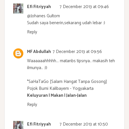
Efi Fitriyyah
7 December 2013 at 09:46
@
Johanes Gultom
Sudah saya benerin,sekarang udah lebar :)
Reply
MF Abdullah
7 December 2013 at 09:56
Waaaaaahhhhh... matanbs tipsnya.. makasih teh
ilmunya.. :))
*SaHaTaGo [Salam Hangat Tanpa Gosong]
Pojok Bumi Kalibayem - Yogyakarta
Keluyuran | Makan | Jalan-Jalan
Reply
Efi Fitriyyah
7 December 2013 at 10:50