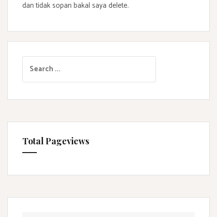
dan tidak sopan bakal saya delete.
S
e
a
r
c
h
f
Total Pageviews
o
r
: