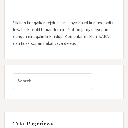
Silakan tinggalkan jejak di sini, saya bakal kunjung balik
lewat klik profil teman-teman. Mohon jangan nyepam
dengan ninggalin link hidup. Komentar ngiklan, SARA
dan tidak sopan bakal saya delete.
S
e
a
r
c
h
f
Total Pageviews
o