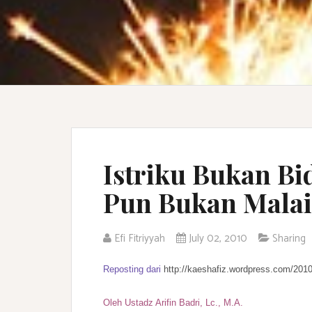
Istriku Bukan Bi
Pun Bukan Malai
Efi Fitriyyah
July 02, 2010
Sharing
Reposting dari
http://kaeshafiz.wordpress
.com/2010/
Oleh Ustadz Arifin Badri, Lc., M.A.