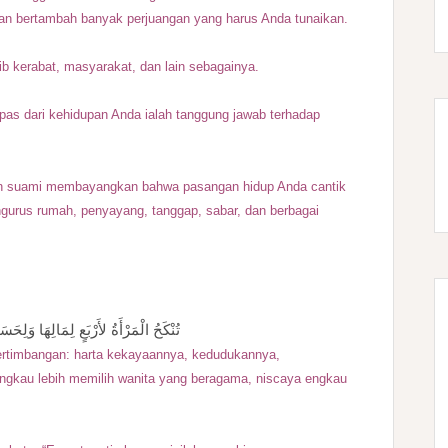
an bertambah banyak perjuangan yang harus Anda tunaikan.
rib kerabat, masyarakat, dan lain sebagainya.
epas dari kehidupan Anda ialah tanggung jawab terhadap
on suami membayangkan bahwa pasangan hidup Anda cantik
gurus rumah, penyayang, tanggap, sabar, dan berbagai
تُنْكَحُ الْمَرْأَةُ لأَرْبَعٍ لِمَالِهَا وَلِحَ
pertimbangan: harta kekayaannya, kedudukannya,
gkau lebih memilih wanita yang beragama, niscaya engkau