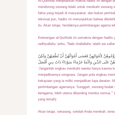
Al-Qurthubi menjelaskan makna hadits ini dengan b
mendorong seorang lelaki untuk menikahi seorang w
fakta yang terjadi di masyarakat, dan bukan perin
tekstual pun, hadits ini menunjukkan bahwa dibol
itu. Akan tetapi, hendaknya pertimbangan agama leb
Keterangan al-Qurthubi ini semakna dengan hadits y
radhiyallahu ‘anhu, “Nabi shallallahu ‘alaihi wa sall
َّجُوهُنَّ لِأَمْوَالِهِنَّ فَعَسَى أَمْوَالُهُنَّ أَنْ تُطْغِيَهُنَّ وَلَكِنْ
وهُنَّ عَلَى الدِّينِ وَلَأَمَةٌ خَرْمَاءُ سَوْدَاءُ ذَاتُ دِينٍ أَفْضَلُ
‘Janganlah engkau menikahi wanita hanya karena ke
menjadikannya sengsara. Jangan pula engkau menik
kekayaan yang ia miliki menjadikan lupa daratan. 
pertimbangan agamanya. Sungguh, seorang budak wan
beragama, lebih utama dibanding mereka semua.’” (H
yang lemah)
Akan tetapi, sekarang, setelah Anda menikah, terw