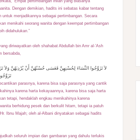
erkata, “Empat pertimbangan inilah yang biasanya
anita. Dengan demikian, hadits ini sebatas kabar tentang
tah untuk menjadikannya sebagai pertimbangan. Secara
ehkan menikahi seorang wanita dengan keempat pertimbangan
ih didahulukan.”
ang diriwayatkan oleh shahabat Abdullah bin Amr al-’Ash
am bersabda,
لاَ تَزَوَّجُوا النِّسَاءَ لِحُسْنِهِنَّ فَعَسَى حُسْنُهُنَّ أَنْ يُرْدِيَهُنَّ وَلاَ تَزَو
تَزَوَّجُ
cantikan parasnya, karena bisa saja parasnya yang cantik
ahinya karena harta kekayaannya, karena bisa saja harta
Akan tetapi, hendaklah engkau menikahinya karena
ita berhidung pesek dan berkulit hitam, tetapi ia patuh
r. Ibnu Majah; oleh al-Albani dinyatakan sebagai hadits
ujudkah seluruh impian dan gambaran yang dahulu terlukis