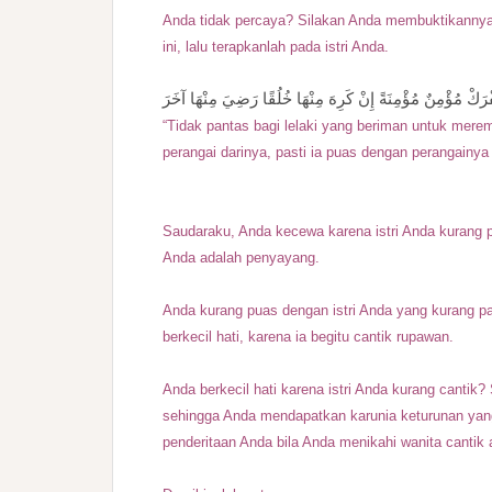
Anda tidak percaya? Silakan Anda membuktikannya. 
ini, lalu terapkanlah pada istri Anda.
فْرَكْ مُؤْمِنٌ مُؤْمِنَةً إِنْ كَرِهَ مِنْهَا خُلُقًا رَضِيَ مِنْهَا آخَرَ
“Tidak pantas bagi lelaki yang beriman untuk mere
perangai darinya, pasti ia puas dengan perangainya 
Saudaraku, Anda kecewa karena istri Anda kurang p
Anda adalah penyayang.
Anda kurang puas dengan istri Anda yang kurang p
berkecil hati, karena ia begitu cantik rupawan.
Anda berkecil hati karena istri Anda kurang cantik?
sehingga Anda mendapatkan karunia keturunan yang
penderitaan Anda bila Anda menikahi wanita cantik 