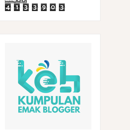
4
1
3
3
9
0
3