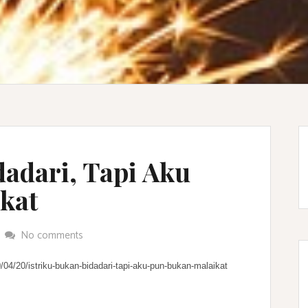
dadari, Tapi Aku
kat
No comments
04/20/istriku-bu
kan-bidadari-tapi-aku-pun-
bukan-malaikat