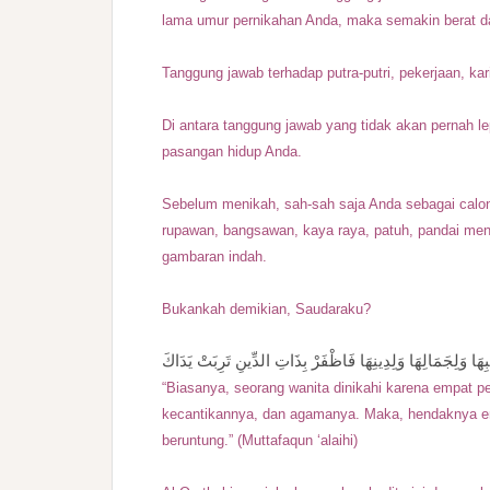
lama umur pernikahan Anda, maka semakin berat d
Tanggung jawab terhadap putra-putri, pekerjaan, ka
Di antara tanggung jawab yang tidak akan pernah l
pasangan hidup Anda.
Sebelum menikah, sah-sah saja Anda sebagai cal
rupawan, bangsawan, kaya raya, patuh, pandai men
gambaran indah.
Bukankah demikian, Saudaraku?
سَبِهَا وَلِجَمَالِهَا وَلِدِينِهَا فَاظْفَرْ بِذَاتِ الدِّينِ تَرِبَتْ يَدَاكَ
“Biasanya, seorang wanita dinikahi karena empat 
kecantikannya, dan agamanya. Maka, hendaknya en
beruntung.” (Muttafaqun ‘alaihi)