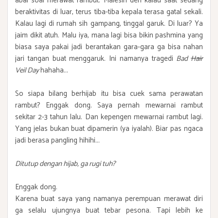
abai soal merawat rambut. Malesin deh kalau saat sedang
beraktivitas di luar, terus tiba-tiba kepala terasa gatal sekali.
Kalau lagi di rumah sih gampang, tinggal garuk. Di luar? Ya
jaim dikit atuh. Malu iya, mana lagi bisa bikin pashmina yang
biasa saya pakai jadi berantakan gara-gara ga bisa nahan
jari tangan buat menggaruk. Ini namanya tragedi
Bad
Hair
Veil Day
hahaha...
So siapa bilang berhijab itu bisa cuek sama perawatan
rambut? Enggak dong. Saya pernah mewarnai rambut
sekitar 2-3 tahun lalu. Dan kepengen mewarnai rambut lagi.
Yang jelas bukan buat dipamerin (ya iyalah). Biar pas ngaca
jadi berasa pangling hihihi...
Ditutup dengan hijab, ga rugi tuh?
Enggak dong.
Karena buat saya yang namanya perempuan merawat diri
ga selalu ujungnya buat tebar pesona. Tapi lebih ke