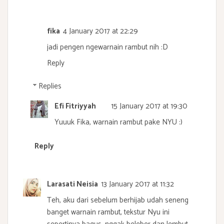
fika
4 January 2017 at 22:29
jadi pengen ngewarnain rambut nih :D
Reply
Replies
Efi Fitriyyah
15 January 2017 at 19:30
Yuuuk Fika, warnain rambut pake NYU :)
Reply
Larasati Neisia
13 January 2017 at 11:32
Teh, aku dari sebelum berhijab udah seneng
banget warnain rambut, tekstur Nyu ini