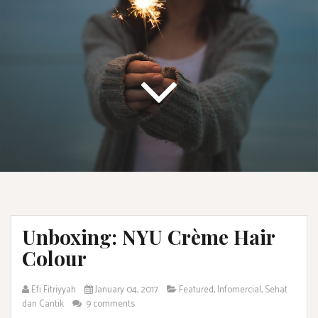
Unboxing: NYU Crème Hair
Colour
Efi Fitriyyah
January 04, 2017
Featured
,
Infomercial
,
Sehat
dan Cantik
9 comments