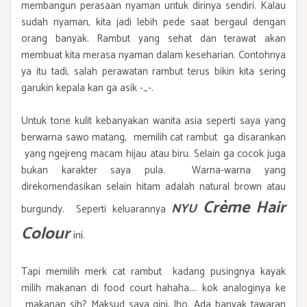
membangun perasaan nyaman untuk dirinya sendiri. Kalau
sudah nyaman, kita jadi lebih pede saat bergaul dengan
orang banyak. Rambut yang sehat dan terawat akan
membuat kita merasa nyaman dalam keseharian. Contohnya
ya itu tadi, salah perawatan rambut terus bikin kita sering
garukin kepala kan ga asik -_-.
Untuk tone kulit kebanyakan wanita asia seperti saya yang
berwarna sawo matang, memilih cat rambut ga disarankan
yang ngejreng macam hijau atau biru. Selain ga cocok juga
bukan karakter saya pula. Warna-warna yang
direkomendasikan selain hitam adalah natural brown atau
Crème
Hair
NYU
burgundy. Seperti keluarannya
Colour
ini.
Tapi memilih merk cat rambut kadang pusingnya kayak
milih makanan di food court hahaha.... kok analoginya ke
makanan sih? Maksud saya gini, lho. Ada banyak tawaran