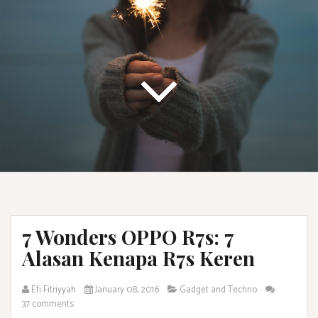
7 Wonders OPPO R7s: 7
Alasan Kenapa R7s Keren
Efi Fitriyyah
January 08, 2016
Gadget and Techno
37 comments