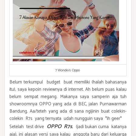
7 Wonders Oppo
Belum terkumpul budget buat memiliki (halah bahasanya
itu), saya kepoin reviewnya di internet. Ah belum puas kalau
belum sempat megang. Makanya saya samperin aja tuh
showroomnya OPPO yang ada di BEC, jalan Purnawarman
Bandung. Aa/teteh yang ada di sana ngijinin buat colekin-
colekin R7s yang ternyata udah nungguin saya *ih geer*
OPPO R7s
Setelah test drive
, (jadi bukan cuma katanya
aja), ini alasan versi saya kalau anggota baru dari keluarga