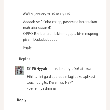
dWi
9 January 2016 at 09:06
Aaaaah selfie'nha cakep, pashmina berantakan
mah abaikaaan :D
OPPO R7s beneran bikin megap2, bikin mupeng
pisan. Dudududududu
Reply
Replies
Efi Fitriyyah
15 January 2016 at 13:41
Hihihi.... Ini ga diapa-apain lagi pake aplikasi
touch up gitu. Keren ya, Mak?
#benerinpashmina
Reply