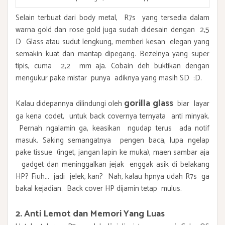
Selain terbuat dari body metal, R7s yang tersedia dalam
warna gold dan rose gold juga sudah didesain dengan 2,5
D Glass atau sudut lengkung, memberi kesan elegan yang
semakin kuat dan mantap dipegang. Bezelnya yang super
tipis, cuma 2,2 mm aja. Cobain deh buktikan dengan
mengukur pake mistar punya adiknya yang masih SD :D.
gorilla glass
Kalau didepannya dilindungi oleh
biar layar
ga kena codet, untuk back covernya ternyata anti minyak.
Pernah ngalamin ga, keasikan ngudap terus ada notif
masuk. Saking semangatnya pengen baca, lupa ngelap
pake tissue (inget, jangan lapin ke muka), maen sambar aja
gadget dan meninggalkan jejak enggak asik di belakang
HP? Fiuh... jadi jelek, kan? Nah, kalau hpnya udah R7s ga
bakal kejadian. Back cover HP dijamin tetap mulus.
2. Anti Lemot dan Memori Yang Luas