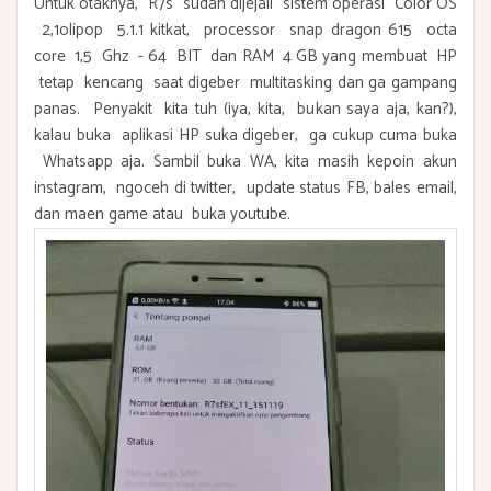
Untuk otaknya, R7s sudah dijejali sistem operasi Color OS
2,1olipop 5.1.1 kitkat, processor snap dragon 615 octa
core 1,5 Ghz - 64 BIT dan RAM 4 GB yang membuat HP
tetap kencang saat digeber multitasking dan ga gampang
panas. Penyakit kita tuh (iya, kita, bukan saya aja, kan?),
kalau buka aplikasi HP suka digeber, ga cukup cuma buka
Whatsapp aja. Sambil buka WA, kita masih kepoin akun
instagram, ngoceh di twitter, update status FB, bales email,
dan maen game atau buka youtube.