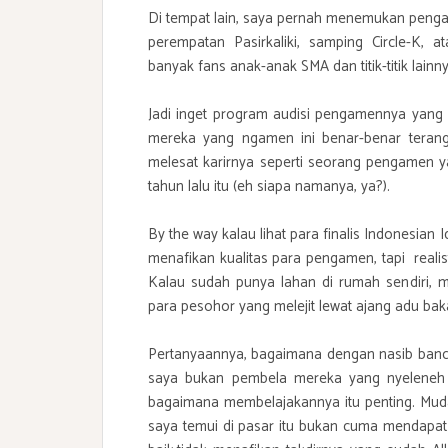
Di tempat lain, saya pernah menemukan penga
perempatan Pasirkaliki, samping Circle-K,
banyak fans anak-anak SMA dan titik-titik lainn
Jadi inget program audisi pengamennya yang 
mereka yang ngamen ini benar-benar terangk
melesat karirnya seperti seorang pengamen y
tahun lalu itu (eh siapa namanya, ya?).
By the way kalau lihat para finalis Indonesian
menafikan kualitas para pengamen, tapi realist
Kalau sudah punya lahan di rumah sendiri,
para pesohor yang melejit lewat ajang adu baka
Pertanyaannya, bagaimana dengan nasib banci 
saya bukan pembela mereka yang nyeleneh in
bagaimana membelajakannya itu penting. Mu
saya temui di pasar itu bukan cuma mendapat 