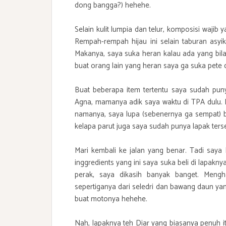
dong bangga?) hehehe.
Selain kulit lumpia dan telur, komposisi wajib
Rempah-rempah hijau ini selain taburan asyi
Makanya, saya suka heran kalau ada yang bil
buat orang lain yang heran saya ga suka pete d
Buat beberapa item tertentu saya sudah pun
Agna, mamanya adik saya waktu di TPA dulu. Ka
namanya, saya lupa (sebenernya ga sempat) b
kelapa parut juga saya sudah punya lapak terse
Mari kembali ke jalan yang benar. Tadi saya
inggredients yang ini saya suka beli di lapakn
perak, saya dikasih banyak banget. Mengh
sepertiganya dari seledri dan bawang daun yan
buat motonya hehehe.
Nah, lapaknya teh Diar yang biasanya penuh i