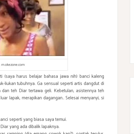
:
m.okezone.com
ti (saya harus belajar bahasa jawa nih) banci kaleng
iuk-liukan tubuhnya. Ga sensual seperti artis dangdut di
dan teh Diar tertawa geli. Kebetulan, asistennya teh
luar lapak, merapikan dagangan.. Selesai menyanyi, si
anci seperti yang biasa saya temui.
h Diar yang ada dibalik lapaknya.
i mas ramping (dia emang cowok kan?), sontak terulur,