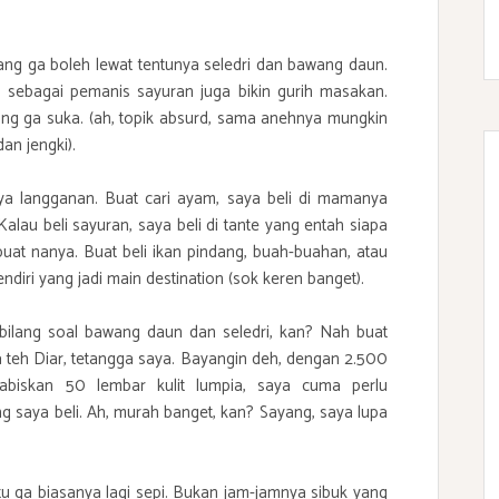
 yang ga boleh lewat tentunya seledri dan bawang daun.
k sebagai pemanis sayuran juga bikin gurih masakan.
ang ga suka. (ah, topik absurd, sama anehnya mungkin
an jengki).
ya langganan. Buat cari ayam, saya beli di mamanya
lau beli sayuran, saya beli di tante yang entah siapa
uat nanya. Buat beli ikan pindang, buah-buahan, atau
ndiri yang jadi main destination (sok keren banget).
 bilang soal bawang daun dan seledri, kan? Nah buat
ya teh Diar, tetangga saya. Bayangin deh, dengan 2.500
abiskan 50 lembar kulit lumpia, saya cuma perlu
g saya beli. Ah, murah banget, kan? Sayang, saya lupa
tu ga biasanya lagi sepi. Bukan jam-jamnya sibuk yang