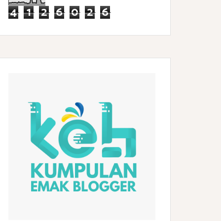
4
1
2
6
0
2
6