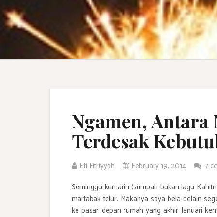
Ngamen, Antara 
Terdesak Kebut
Efi Fitriyyah
February 19, 2014
7 c
Seminggu kemarin (sumpah bukan lagu Kahitna
martabak telur. Makanya saya bela-belain segera
ke pasar depan rumah yang akhir Januari kema