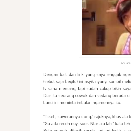
source
Dengan bait dan lirik yang saya enggak nger
(sebut saja begitu) ini asyik nyanyi sambil mel
tv sana memang, tapi sudah cukup bikin saya 
Diar itu seorang cowok dan sedang berada di 
banci ini meminta imbalan ngamennya itu.
"Teteh, sawerannya dong," rajuknya, khas ala b
"Ga ada receh euy, suer. Ntar aja lah," kata te
Bete enggak dikasih receh, jari-jari lentik s