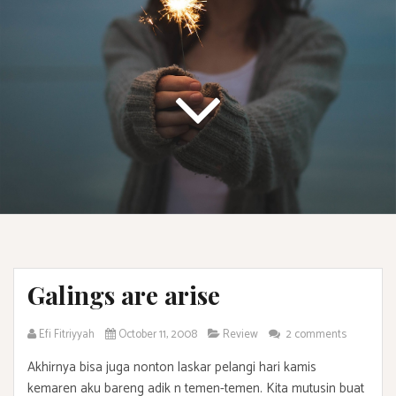
Galings are arise
Efi Fitriyyah
October 11, 2008
Review
2 comments
Akhirnya bisa juga nonton laskar pelangi hari kamis
kemaren aku bareng adik n temen-temen. Kita mutusin buat