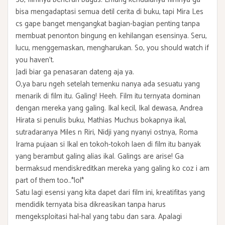
bisa mengadaptasi semua detil cerita di buku, tapi Mira Les
cs gape banget mengangkat bagian-bagian penting tanpa
membuat penonton bingung en kehilangan esensinya. Seru,
lucu, menggemaskan, mengharukan. So, you should watch if
you haven't.
Jadi biar ga penasaran dateng aja ya.
O,ya baru ngeh setelah temenku nanya ada sesuatu yang
menarik di film itu. Galing! Heeh. Film itu ternyata dominan
dengan mereka yang galing. Ikal kecil, Ikal dewasa, Andrea
Hirata si penulis buku, Mathias Muchus bokapnya ikal,
sutradaranya Miles n Riri, Nidji yang nyanyi ostnya, Roma
Irama pujaan si Ikal en tokoh-tokoh laen di film itu banyak
yang berambut galing alias ikal. Galings are arise! Ga
bermaksud mendiskreditkan mereka yang galing ko coz i am
part of them too..*lol*
Satu lagi esensi yang kita dapet dari film ini, kreatifitas yang
mendidik ternyata bisa dikreasikan tanpa harus
mengeksploitasi hal-hal yang tabu dan sara. Apalagi