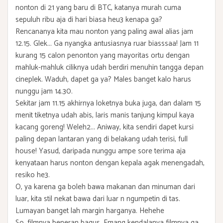
nonton di 21 yang baru di BTC, katanya murah cuma
sepuluh ribu aja di hari biasa heu3 kenapa ga?
Rencananya kita mau nonton yang paling awal alias jam
12.15. Glek... Ga nyangka antusiasnya ruar biasssaa! Jam 11
kurang 15 calon penonton yang mayoritas ortu dengan
mahluk-mahluk ciliknya udah berdiri menuhin tangga depan
cineplek. Waduh, dapet ga ya? Males banget kalo harus
nunggu jam 14.30.
Sekitar jam 11.15 akhirnya loketnya buka juga, dan dalam 15
menit tiketnya udah abis, laris manis tanjung kimpul kaya
kacang goreng! Weleh2... Aniway, kita sendiri dapet kursi
paling depan lantaran yang di belakang udah terisi, full
house! Yasud, daripada nunggu ampe sore terima aja
kenyataan harus nonton dengan kepala agak menengadah,
resiko he3.
O, ya karena ga boleh bawa makanan dan minuman dari
luar, kita stil nekat bawa dari luar n ngumpetin di tas.
Lumayan banget lah margin harganya. Hehehe
So, filmnya beneran bagus. Emang kendalanya filmnya ga