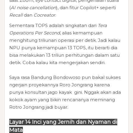
saat Zoom,
eye contact digital
, pengenalan suara
(
AI noise cancellation
), dan fitur Copilot+ seperti
Recall
dan
Cocreator
.
Sementara TOPS adalah singkatan dari
Tera
Operations Per Second
, alias kemampuan
menghitung triliunan operasi per detik.
Jadi kalau
NPU punya kemampuan 13 TOPS, itu berarti dia
bisa melakukan 13 triliun perhitungan dalam satu
detik. Coba kalau kita mengerjakan sendiri.
Saya rasa Bandung Bondowoso pun bakal sukses
ngerjain proyekannya Roro Jongrang karena
punya konsultan jago kayak gini. Nggak akan ada
kokok ayam yang bikin rencananya meminang
Rotro Jongrang jadi buyar.
Layar 14 Inci yang Jernih dan Nyaman di
Mata