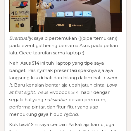
Eventually
, saya dipertemukan (((dipertemukan))
pada event gathering bersama Asus pada pekan
lalu. Cieee taarufan sama laptop :)
Nah, Asus S14 ini tuh laptop yang tipe saya
banget. Pas nyimak presentasi speknya aja aya
langsung klik di hati dan bilang dalam hati.
I want
it
. Baru kenalan bentar aja udah jatuh cinta.
Love
at first sight.
Asus Vivobook S14 hadir dengan
segala hal yang
naksirable
: desain premium,
performa pintar, dan fitur-fitur yang siap
mendukung gaya hidup
hybrid.
Kok bisa? Sini saya ceritain. Ya kali aja kamu juga