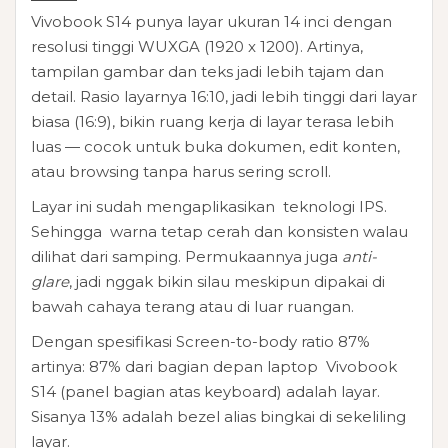
Vivobook S14 punya layar ukuran 14 inci dengan
resolusi tinggi WUXGA (1920 x 1200). Artinya,
tampilan gambar dan teks jadi lebih tajam dan
detail. Rasio layarnya 16:10, jadi lebih tinggi dari layar
biasa (16:9), bikin ruang kerja di layar terasa lebih
luas — cocok untuk buka dokumen, edit konten,
atau browsing tanpa harus sering scroll.
Layar ini sudah mengaplikasikan teknologi IPS.
Sehingga warna tetap cerah dan konsisten walau
dilihat dari samping. Permukaannya juga
anti-
glare
, jadi nggak bikin silau meskipun dipakai di
bawah cahaya terang atau di luar ruangan.
Dengan spesifikasi Screen-to-body ratio 87%
artinya: 87% dari bagian depan laptop Vivobook
S14 (panel bagian atas keyboard) adalah layar.
Sisanya 13% adalah bezel alias bingkai di sekeliling
layar.