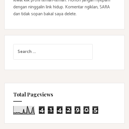
lewat klik profil teman-teman. Mohon jangan nyepam
dengan ninggalin link hidup. Komentar ngiklan, SARA
dan tidak sopan bakal saya delete.
S
e
a
r
c
h
f
Total Pageviews
o
r
4
1
4
2
9
0
5
: