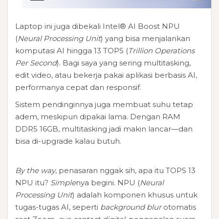
Laptop ini juga dibekali Intel® AI Boost NPU
(
Neural Processing Unit
) yang bisa menjalankan
komputasi AI hingga 13 TOPS (
Trillion Operations
Per Second
). Bagi saya yang sering multitasking,
edit video, atau bekerja pakai aplikasi berbasis AI,
performanya cepat dan responsif.
Sistem pendinginnya juga membuat suhu tetap
adem, meskipun dipakai lama. Dengan RAM
DDR5 16GB, multitasking jadi makin lancar—dan
bisa di-upgrade kalau butuh.
By the way
, penasaran nggak sih, apa itu TOPS 13
NPU itu?
Simple
nya begini.
NPU
(
Neural
Processing Unit
) adalah komponen khusus untuk
tugas-tugas AI, seperti
background blur
otomatis