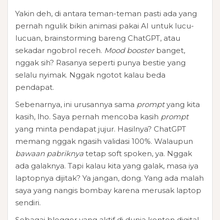
Yakin deh, di antara teman-teman pasti ada yang
pernah ngulik bikin animasi pakai AI untuk lucu-
lucuan, brainstorming bareng ChatGPT, atau
sekadar ngobrol receh.
Mood booster
banget,
nggak sih? Rasanya seperti punya bestie yang
selalu nyimak. Nggak ngotot kalau beda
pendapat.
Sebenarnya, ini urusannya sama
prompt
yang kita
kasih, lho. Saya pernah mencoba kasih
prompt
yang minta pendapat jujur. Hasilnya? ChatGPT
memang nggak ngasih validasi 100%. Walaupun
bawaan pabriknya
tetap soft spoken, ya. Nggak
ada galaknya. Tapi kalau kita yang galak, masa iya
laptopnya dijitak? Ya jangan, dong. Yang ada malah
saya yang nangis bombay karena merusak laptop
sendiri.
Sebagai blogger yang aktif di dunia konten digital