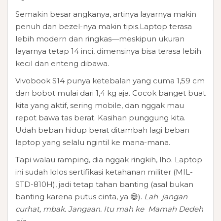
Semakin besar angkanya, artinya layarnya makin
penuh dan bezel-nya makin tipis.Laptop terasa
lebih modern dan ringkas—meskipun ukuran
layarnya tetap 14 inci, dimensinya bisa terasa lebih
kecil dan enteng dibawa.
Vivobook
S14 punya ketebalan yang cuma 1,59 cm
dan bobot mulai dari 1,4 kg aja. Cocok banget buat
kita yang aktif, sering mobile, dan nggak mau
repot bawa tas berat. Kasihan punggung kita.
Udah beban hidup berat ditambah lagi beban
laptop yang selalu ngintil ke mana-mana.
Tapi walau ramping, dia nggak ringkih, lho. Laptop
ini sudah lolos sertifikasi ketahanan militer (MIL-
STD-810H), jadi tetap tahan banting (asal bukan
banting karena putus cinta, ya 😅).
Lah jangan
curhat, mbak. Jangaan. Itu mah ke Mamah Dedeh